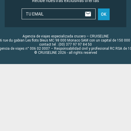
Recibe nuestras exclusivas ofertas
TU EMAIL
OK
Agencia de viajes especializada crucero – CRUISELINE
6 rue du gabian Les flots bleus MC 98 000 Monaco SAM con un capital de 150 000
contact tel : (00) 377 97 97 84 50
gencia de viajes n° 006 02 0007 – Responsabilidad civil y profesional RC RSA de
© CRUISELINE 2026 - all rights reserved