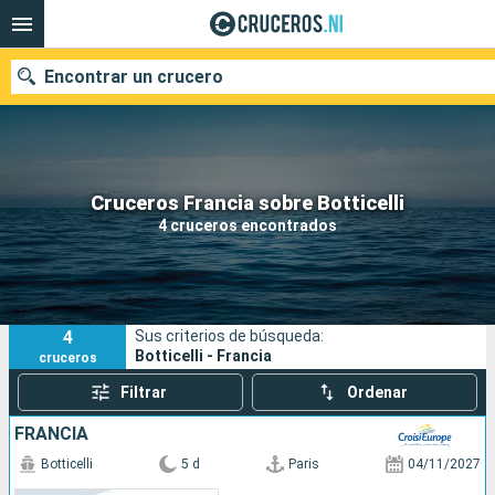
Encontrar un crucero
Nuestros destinos
Cruceros Francia sobre Botticelli
4 cruceros encontrados
Fecha de salida
Puertos
Compañías
4
Sus criterios de búsqueda:
Buscar
Botticelli - Francia
cruceros
Filtrar
Ordenar
FRANCIA
Botticelli
5 d
Paris
04/11/2027