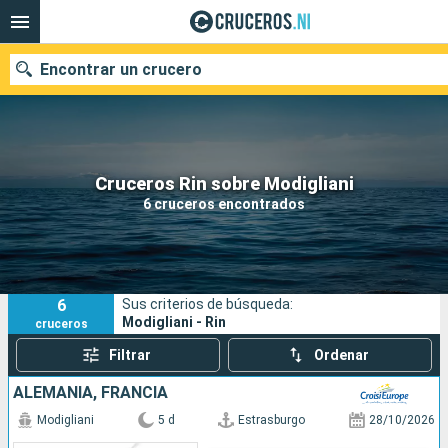
Encontrar un crucero
Nuestros destinos
Cruceros Rin sobre Modigliani
6 cruceros encontrados
Fecha de salida
Puertos
Compañías
6
Sus criterios de búsqueda:
Buscar
Modigliani - Rin
cruceros
Filtrar
Ordenar
ALEMANIA, FRANCIA
Modigliani
5 d
Estrasburgo
28/10/2026