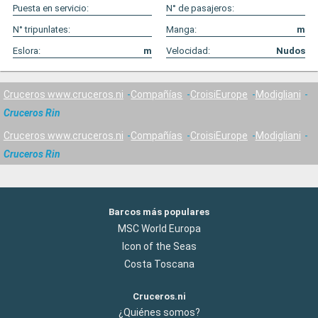
Puesta en servicio:
N° de pasajeros:
N° tripunlates:
Manga:
m
Eslora:
m
Velocidad:
Nudos
Cruceros www.cruceros.ni
Compañías
CroisiEurope
Modigliani
Cruceros Rin
Cruceros www.cruceros.ni
Compañías
CroisiEurope
Modigliani
Cruceros Rin
Barcos más populares
MSC World Europa
Icon of the Seas
Costa Toscana
Cruceros.ni
¿Quiénes somos?