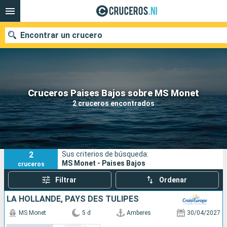
Encontrar un crucero
Nuestros destinos
Cruceros Paises Bajos sobre MS Monet
2 cruceros encontrados
Fecha de salida
Puertos
Compañías
2
Sus criterios de búsqueda:
Buscar
MS Monet - Paises Bajos
cruceros
Filtrar
Ordenar
LA HOLLANDE, PAYS DES TULIPES
MS Monet
5 d
Amberes
30/04/2027