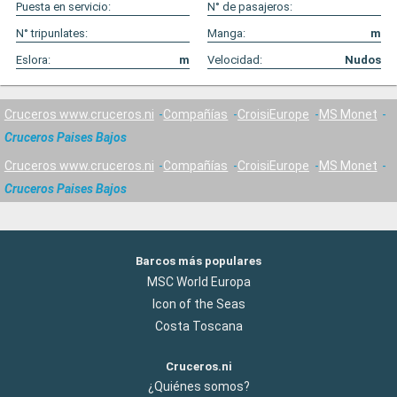
Puesta en servicio:
N° de pasajeros:
N° tripunlates:
Manga:
m
Eslora:
m
Velocidad:
Nudos
Cruceros www.cruceros.ni
Compañías
CroisiEurope
MS Monet
Cruceros Paises Bajos
Cruceros www.cruceros.ni
Compañías
CroisiEurope
MS Monet
Cruceros Paises Bajos
Barcos más populares
MSC World Europa
Icon of the Seas
Costa Toscana
Cruceros.ni
¿Quiénes somos?