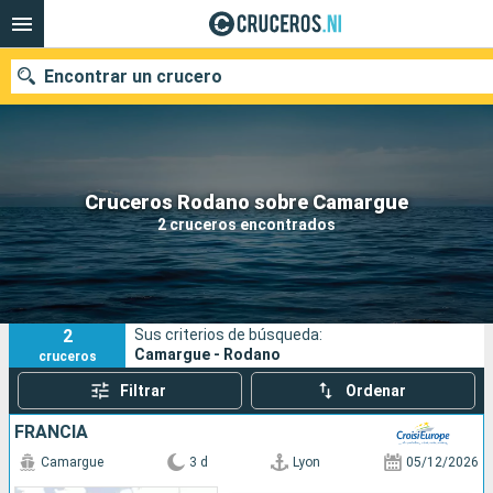
Encontrar un crucero
Nuestros destinos
Cruceros Rodano sobre Camargue
2 cruceros encontrados
Fecha de salida
Puertos
Compañías
2
Sus criterios de búsqueda:
Buscar
Camargue - Rodano
cruceros
Filtrar
Ordenar
FRANCIA
Camargue
3 d
Lyon
05/12/2026