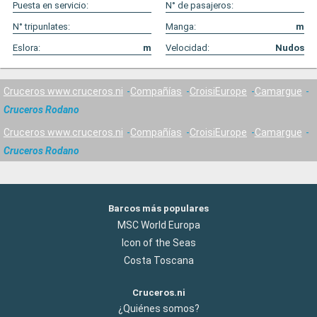
Puesta en servicio:
N° de pasajeros:
N° tripunlates:
Manga:
m
Eslora:
m
Velocidad:
Nudos
Cruceros www.cruceros.ni
Compañías
CroisiEurope
Camargue
Cruceros Rodano
Cruceros www.cruceros.ni
Compañías
CroisiEurope
Camargue
Cruceros Rodano
Barcos más populares
MSC World Europa
Icon of the Seas
Costa Toscana
Cruceros.ni
¿Quiénes somos?