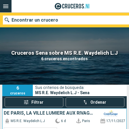
Encontrar un crucero
Nuestros destinos
Cruceros Sena sobre MS R.E. Waydelich L.J
6 cruceros encontrados
Fecha de salida
Puertos
Compañías
6
Sus criterios de búsqueda:
Buscar
MS R.E. Waydelich L.J - Sena
cruceros
Filtrar
Ordenar
DE PARIS, LA VILLE LUMIÈRE AUX RIVAGES DE LA NORMANDIE, UNE CROISIÈRE FESTIVE ET GOURMANDE SUR LA SEINE À BORD D'UN BATEAU À ROUE À AUBES
MS R.E. Waydelich L.J
6 d
Paris
17/11/2027