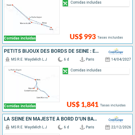
Comidas incluidas
US$ 993
Tasas incluidas
Comidas incluidas
PETITS BIJOUX DES BORDS DE SEINE : ENTRE ESCALES BUCOLIQUES ET RIVES ROYALES
MS R.E. Waydelich L.J
6 d
Paris
14/04/2027
Comidas incluidas
US$ 1,841
Tasas incluidas
Comidas incluidas
LA SEINE EN MAJESTÉ À BORD D'UN BATEAU À ROUES À AUBES
MS R.E. Waydelich L.J
6 d
Paris
22/12/2026