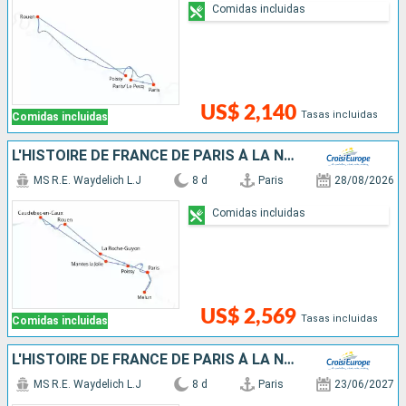
Comidas incluidas
US$ 2,140
Tasas incluidas
Comidas incluidas
L'HISTOIRE DE FRANCE DE PARIS À LA NORMANDIE ENTRE PATRIMOINE, PAYSAGES ET NUANCE IMPRESSIONNISTE
MS R.E. Waydelich L.J
8 d
Paris
28/08/2026
Comidas incluidas
US$ 2,569
Tasas incluidas
Comidas incluidas
L'HISTOIRE DE FRANCE DE PARIS À LA NORMANDIE ET L'EXCEPTIONNEL RASSEMBLEMENT DE GRANDS VOILIERS DE L'ARMADA DE ROUEN
MS R.E. Waydelich L.J
8 d
Paris
23/06/2027