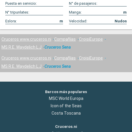
Puesta en servicio:
N° de pasajeros:
N° tripunlates:
Manga:
m
Eslora:
m
Velocidad:
Nudos
Cruceros www.cruceros.ni
Compañías
CroisiEurope
MS R.E. Waydelich L.J
Cruceros Sena
Cruceros www.cruceros.ni
Compañías
CroisiEurope
MS R.E. Waydelich L.J
Cruceros Sena
Barcos más populares
MSC World Europa
Icon of the Seas
Costa Toscana
Cruceros.ni