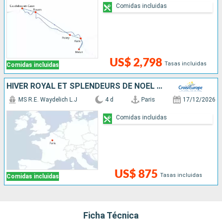
Comidas incluidas
US$ 2,798
Tasas incluidas
Comidas incluidas
HIVER ROYAL ET SPLENDEURS DE NOËL - L'AVENT AU FIL DE LA SEINE À BORD D'UN BATEAU À ROUES À AUBES
MS R.E. Waydelich L.J
4 d
Paris
17/12/2026
Comidas incluidas
US$ 875
Tasas incluidas
Comidas incluidas
Ficha Técnica