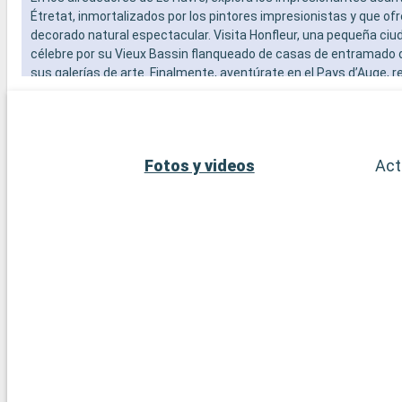
Étretat, inmortalizados por los pintores impresionistas y que of
decorado natural espectacular. Visita Honfleur, una pequeña ciud
célebre por su Vieux Bassin flanqueado de casas de entramado 
sus galerías de arte. Finalmente, aventúrate en el Pays d’Auge, 
sus pueblos típicamente normandos, sus destilerías de calvado
paisajes bucólicos salpicados de manzanos y praderas verdes.
Fotos y videos
Act