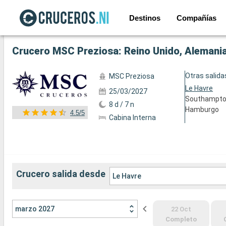
Destinos
Compañías
Ver las 90 fotos siguientes
Crucero MSC Preziosa: Reino Unido, Alemania,
Otras salida
MSC Preziosa
Le Havre
25/03/2027
Southampt
8 d / 7 n
Hamburgo
4.5/5
Cabina Interna
Crucero salida desde
Le Havre
marzo 2027
22 Oct
Completo