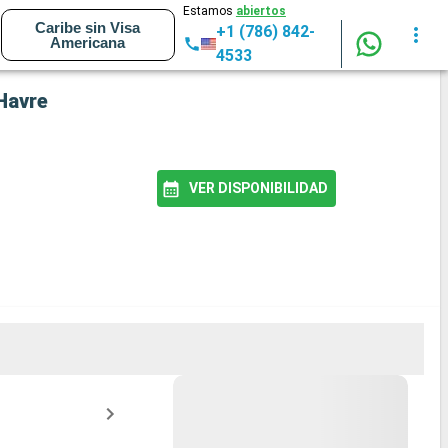
Estamos
abiertos
Caribe sin Visa
+1 (786) 842-
Americana
4533
 Havre
VER DISPONIBILIDAD