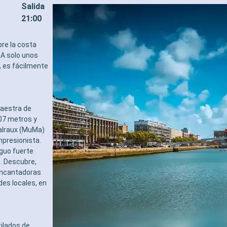
Salida
21:00
re la costa
 A solo unos
, es fácilmente
maestra de
107 metros y
Malraux (MuMa)
mpresionista.
guo fuerte
o. Descubre,
 encantadoras
es locales, en
tilados de