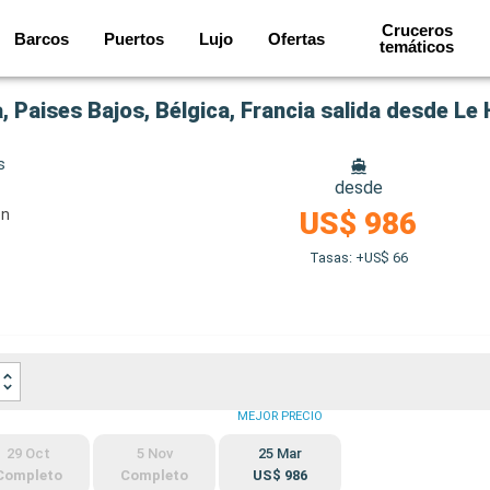
Cruceros
Barcos
Puertos
Lujo
Ofertas
temáticos
 Paises Bajos, Bélgica, Francia salida desde Le
s
desde
on
US$ 986
Tasas: +US$ 66
MEJOR PRECIO
29 Oct
5 Nov
25 Mar
Completo
Completo
US$ 986