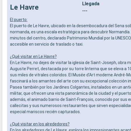
Llegada
Le Havre
---
El puerto:
El puerto de Le Havre, ubicado en la desembocadura del Sena sob
normanda, es una escala estratégica para descubrir Normandía.
minutos del centro, declarado Patrimonio Mundial por la UNESCO
accesible en servicio de traslado o taxi.
¿Qué visitar en Le Havre?
En Le Havre, no dejes de visitar la iglesia de Saint-Joseph, obra 
Auguste Perret, destacada por su torre linterna que se eleva a 
sus miles de vitrales coloridos. El Musée d'Art moderne André-
fascinará a los amantes del arte con su excepcional colección i
Pasea también por los Jardines Colgantes, instalados en un anti
militar, que ofrecen una vista panorámica de la ciudad y el puert
además, el animado barrio de Saint-François, conocido por sus
callecitas y sus numerosos restaurantes que sirven especialidad
especial mariscos recién capturados.
¿Qué visitar en los alrededores?
En los alrededores de Le Havre, explora los impresionantes acan