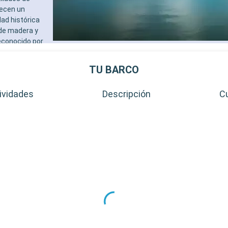
recen un
ad histórica
de madera y
reconocido por
s y sus
TU BARCO
ividades
Descripción
C