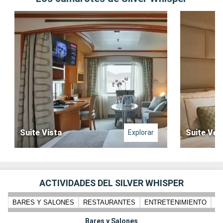
Suite Vista
Suite Ver
Explorar
ACTIVIDADES DEL SILVER WHISPER
BARES Y SALONES
RESTAURANTES
ENTRETENIMIENTO
PI
Bares y Salones