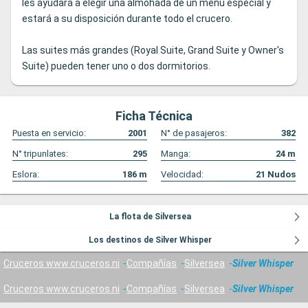
les ayudará a elegir una almohada de un menú especial y
estará a su disposición durante todo el crucero.
Las suites más grandes (Royal Suite, Grand Suite y Owner's
Suite) pueden tener uno o dos dormitorios.
Ficha Técnica
Puesta en servicio:
2001
N° de pasajeros:
382
N° tripunlates:
295
Manga:
24
m
Eslora:
186
m
Velocidad:
21
Nudos
La flota de Silversea
Los destinos de Silver Whisper
Cruceros www.cruceros.ni
Compañías
Silversea
Silver Whisper
Cruceros www.cruceros.ni
Compañías
Silversea
Silver Whisper