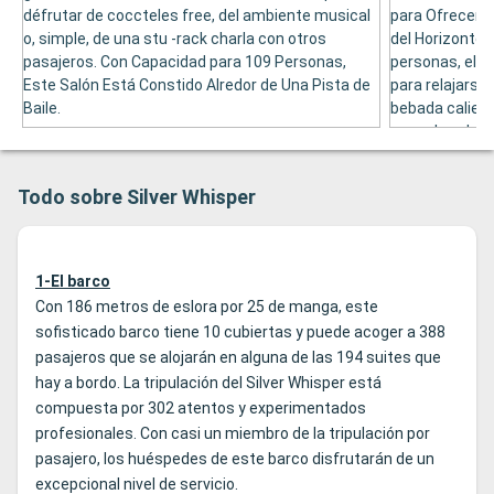
défrutar de coccteles free, del ambiente musical
para Ofrecer A
o, simple, de una stu -rack charla con otros
del Horizonte.
pasajeros. Con Capacidad para 109 Personas,
personas, el p
Este Salón Está Constido Alredor de Una Pista de
para relajarse,
Baile.
bebada calient
escachar de lo
y, admás, tien
de Gran Talent
Todo sobre Silver Whisper
1-El barco
Con 186 metros de eslora por 25 de manga, este
sofisticado barco tiene 10 cubiertas y puede acoger a 388
pasajeros que se alojarán en alguna de las 194 suites que
hay a bordo. La tripulación del Silver Whisper está
compuesta por 302 atentos y experimentados
profesionales. Con casi un miembro de la tripulación por
pasajero, los huéspedes de este barco disfrutarán de un
excepcional nivel de servicio.