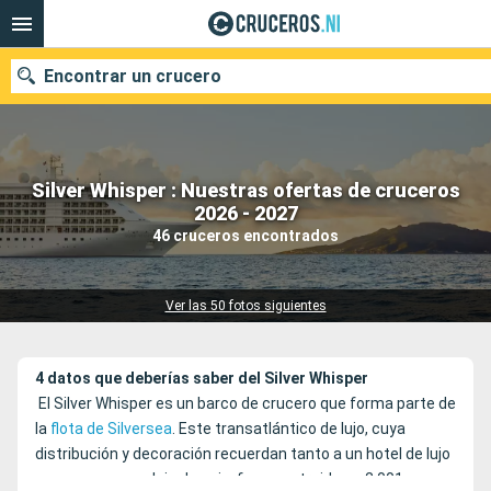
Encontrar un crucero
Silver Whisper : Nuestras ofertas de cruceros
Nuestros destinos
2026 - 2027
46 cruceros encontrados
Fecha de salida
Puertos
Compañías
Ver las 50 fotos siguientes
Buscar
4 datos que deberías saber del Silver Whisper
El Silver Whisper es un barco de crucero que forma parte de
la
flota de Silversea
. Este transatlántico de lujo, cuya
distribución y decoración recuerdan tanto a un hotel de lujo
como a un complejo de ocio, fue construido en 2.001 y