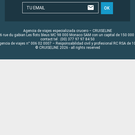
TU EMAIL
OK
Agencia de viajes especializada crucero – CRUISELINE
6 rue du gabian Les flots bleus MC 98 000 Monaco SAM con un capital de 150 000
contact tel : (00) 377 97 97 84 50
gencia de viajes n° 006 02 0007 – Responsabilidad civil y profesional RC RSA de
© CRUISELINE 2026 - all rights reserved