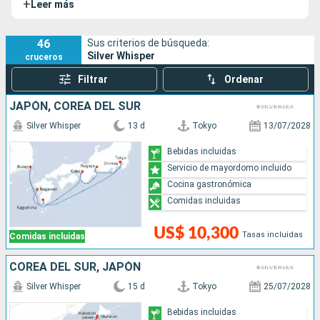
+
Leer más
remodelado en 2.018. Su barco hermano es el Silver
Shadow.
46
Sus criterios de búsqueda:
Silver Whisper
cruceros
Filtrar
Ordenar
JAPÓN, COREA DEL SUR
Silver Whisper
13 d
Tokyo
13/07/2028
Bebidas incluidas
Servicio de mayordomo incluido
Cocina gastronómica
Comidas incluidas
US$ 10,300
Tasas incluidas
Comidas incluidas
COREA DEL SUR, JAPÓN
Silver Whisper
15 d
Tokyo
25/07/2028
Bebidas incluidas