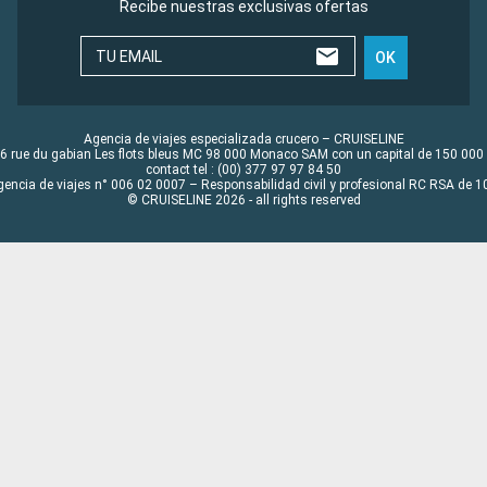
Recibe nuestras exclusivas ofertas
TU EMAIL
OK
Agencia de viajes especializada crucero – CRUISELINE
6 rue du gabian Les flots bleus MC 98 000 Monaco SAM con un capital de 150 000
contact tel : (00) 377 97 97 84 50
gencia de viajes n° 006 02 0007 – Responsabilidad civil y profesional RC RSA de
© CRUISELINE 2026 - all rights reserved