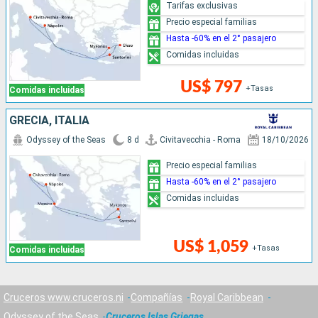
Tarifas exclusivas
Precio especial familias
Hasta -60% en el 2° pasajero
Comidas incluidas
US$ 797
+Tasas
Comidas incluidas
GRECIA, ITALIA
Odyssey of the Seas
8 d
Civitavecchia - Roma
18/10/2026
Precio especial familias
Hasta -60% en el 2° pasajero
Comidas incluidas
US$ 1,059
+Tasas
Comidas incluidas
Cruceros www.cruceros.ni
Compañías
Royal Caribbean
Odyssey of the Seas
Cruceros Islas Griegas