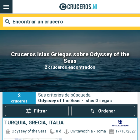
Encontrar un crucero
Cruceros Islas Griegas sobre Odyssey of the
Nuestros destinos
Seas
2 cruceros encontrados
Fecha de salida
Puertos
Compañías
2
Sus criterios de búsqueda:
Buscar
Odyssey of the Seas - Islas Griegas
cruceros
Filtrar
Ordenar
TURQUÍA, GRECIA, ITALIA
Odyssey of the Seas
8 d
Civitavecchia - Roma
17/10/2027