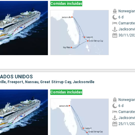
Comidas incluidas
Norwegia
6 d
Camarote
Jacksonvi
30/11/20
TADOS UNIDOS
ville, Freeport, Nassau, Great Stirrup Cay, Jacksonville
Comidas incluidas
Norwegia
6 d
Camarote
Jacksonvi
25/11/20