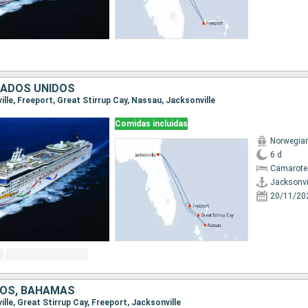
TADOS UNIDOS
ville, Freeport, Great Stirrup Cay, Nassau, Jacksonville
Comidas incluidas
Norwegia
6 d
Camarote
Jacksonvi
20/11/20
DOS, BAHAMAS
ville, Great Stirrup Cay, Freeport, Jacksonville