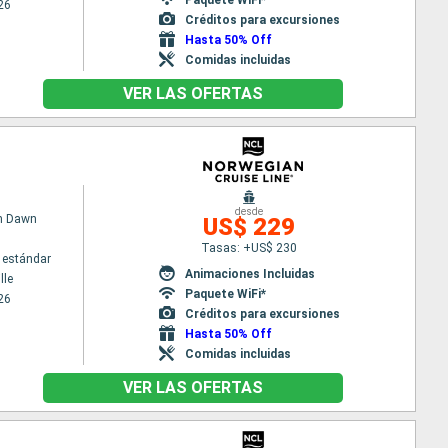
26
Créditos para excursiones
Hasta 50% Off
Comidas incluidas
VER LAS OFERTAS
desde
n Dawn
US$ 229
Tasas: +US$ 230
 estándar
Animaciones Incluidas
lle
Paquete WiFi*
26
Créditos para excursiones
Hasta 50% Off
Comidas incluidas
VER LAS OFERTAS