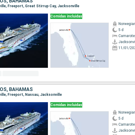
DOS, BAHAMAS
ville, Freeport, Great Stirrup Cay, Jacksonville
Comidas incluidas
Norwegia
5 d
Camarote
Jacksonvi
11/01/20
DOS, BAHAMAS
ville, Freeport, Nassau, Jacksonville
Comidas incluidas
Norwegia
5 d
Camarote
Jacksonvi