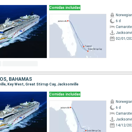
Comidas incluidas
Norwegia
6 d
Camarote
Jacksonvi
02/01/20
DOS, BAHAMAS
ville, Key West, Great Stirrup Cay, Jacksonville
Comidas incluidas
Norwegia
6 d
Camarote
Jacksonvi
14/12/20