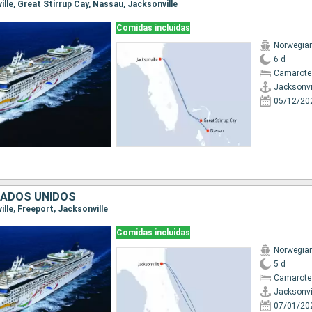
ville, Great Stirrup Cay, Nassau, Jacksonville
Comidas incluidas
Norwegia
6 d
Camarote
Jacksonvi
05/12/20
TADOS UNIDOS
ille, Freeport, Jacksonville
Comidas incluidas
Norwegia
5 d
Camarote
Jacksonvi
07/01/20