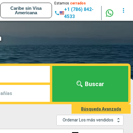
Estamos
cerrados
Caribe sin Visa
+1 (786) 842-
Americana
4533
n
Buscar
añías
Búsqueda Avanzada
Ordenar Los más vendidos