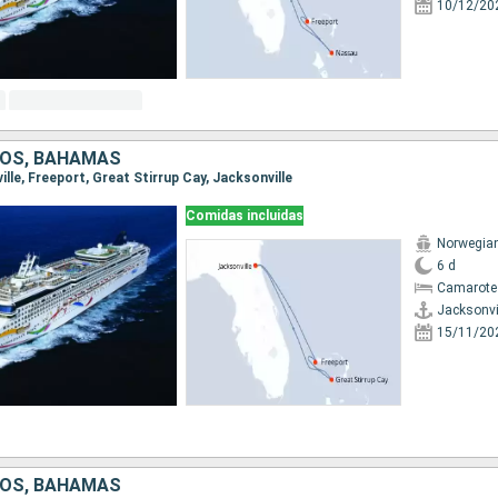
10/12/20
DOS, BAHAMAS
ville, Freeport, Great Stirrup Cay, Jacksonville
Comidas incluidas
Norwegia
6 d
Camarote
Jacksonvi
15/11/20
DOS, BAHAMAS