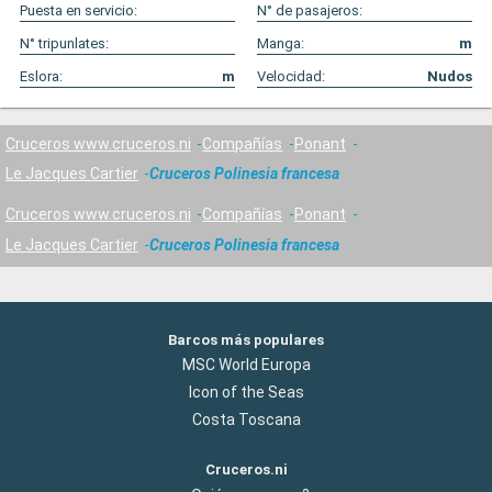
Puesta en servicio:
N° de pasajeros:
N° tripunlates:
Manga:
m
Eslora:
m
Velocidad:
Nudos
Cruceros www.cruceros.ni
Compañías
Ponant
Le Jacques Cartier
Cruceros Polinesia francesa
Cruceros www.cruceros.ni
Compañías
Ponant
Le Jacques Cartier
Cruceros Polinesia francesa
Barcos más populares
MSC World Europa
Icon of the Seas
Costa Toscana
Cruceros.ni