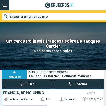
Encontrar un crucero
Cruceros Polinesia francesa sobre Le Jacques
Nuestros destinos
Cartier
4 cruceros encontrados
Fecha de salida
Puertos
Compañías
4
Sus criterios de búsqueda:
Buscar
Le Jacques Cartier - Polinesia francesa
cruceros
Filtrar
Ordenar
FRANCIA, REINO UNIDO
Le Jacques Cartier
15 d
Papeete
12/12/2027