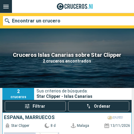
Encontrar un crucero
Nuestros destinos
Cruceros Islas Canarias sobre Star Clipper
2 cruceros encontrados
Fecha de salida
Puertos
Compañías
2
Sus criterios de búsqueda:
Buscar
Star Clipper - Islas Canarias
cruceros
Filtrar
Ordenar
ESPAÑA, MARRUECOS
Star Clipper
8 d
Malaga
13/11/2026