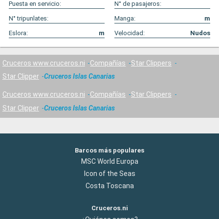
Puesta en servicio:
N° de pasajeros:
N° tripunlates:
Manga:
m
Eslora:
m
Velocidad:
Nudos
Cruceros www.cruceros.ni
Compañías
Star Clippers
Star Clipper
Cruceros Islas Canarias
Cruceros www.cruceros.ni
Compañías
Star Clippers
Star Clipper
Cruceros Islas Canarias
Barcos más populares
MSC World Europa
Icon of the Seas
Costa Toscana
Cruceros.ni