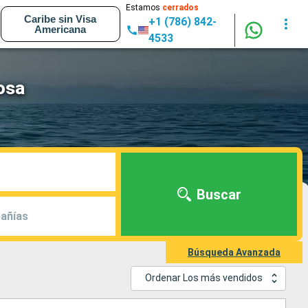
Estamos
cerrados
Caribe sin Visa
+1 (786) 842-
Americana
4533
osa
Buscar
añías
Búsqueda Avanzada
Ordenar Los más vendidos