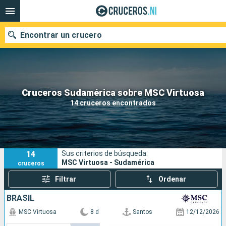
Encontrar un crucero
Nuestros destinos
Cruceros Sudamérica sobre MSC Virtuosa
14 cruceros encontrados
Fecha de salida
Puertos
Compañías
14
Sus criterios de búsqueda:
Buscar
MSC Virtuosa - Sudamérica
cruceros
Filtrar
Ordenar
BRASIL
MSC Virtuosa
8 d
Santos
12/12/2026