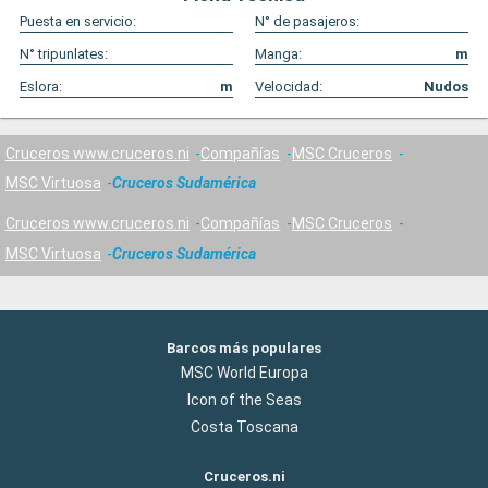
Puesta en servicio:
N° de pasajeros:
N° tripunlates:
Manga:
m
Eslora:
m
Velocidad:
Nudos
Cruceros www.cruceros.ni
Compañías
MSC Cruceros
MSC Virtuosa
Cruceros Sudamérica
Cruceros www.cruceros.ni
Compañías
MSC Cruceros
MSC Virtuosa
Cruceros Sudamérica
Barcos más populares
MSC World Europa
Icon of the Seas
Costa Toscana
Cruceros.ni