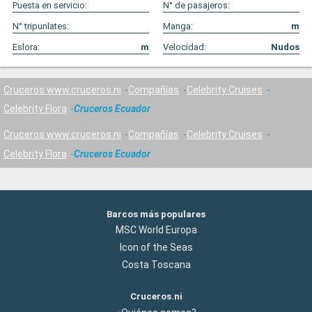
Puesta en servicio:
N° de pasajeros:
N° tripunlates:
Manga:
m
Eslora:
m
Velocidad:
Nudos
Cruceros www.cruceros.ni
Compañías
Celebrity Cruises
Celebrity Flora
Cruceros Ecuador
Cruceros www.cruceros.ni
Compañías
Celebrity Cruises
Celebrity Flora
Cruceros Ecuador
Barcos más populares
MSC World Europa
Icon of the Seas
Costa Toscana
Cruceros.ni