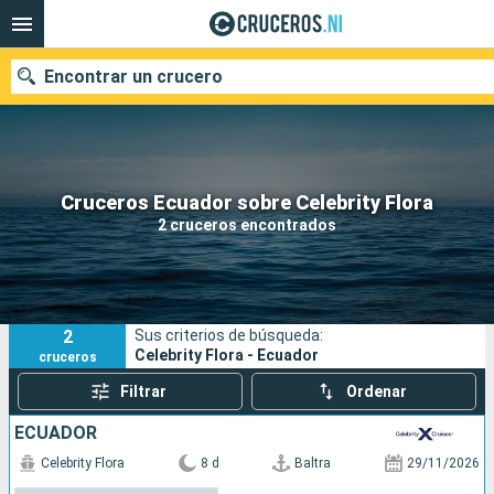
Encontrar un crucero
Nuestros destinos
Cruceros Ecuador sobre Celebrity Flora
2 cruceros encontrados
Fecha de salida
Puertos
Compañías
2
Sus criterios de búsqueda:
Buscar
Celebrity Flora - Ecuador
cruceros
Filtrar
Ordenar
ECUADOR
Celebrity Flora
8 d
Baltra
29/11/2026