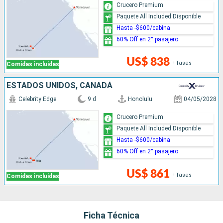
Crucero Premium
Paquete All Included Disponible
Hasta -$600/cabina
60% Off en 2° pasajero
US$ 838
+Tasas
Comidas incluidas
ESTADOS UNIDOS, CANADÁ
Celebrity Edge
9 d
Honolulu
04/05/2028
Crucero Premium
Paquete All Included Disponible
Hasta -$600/cabina
60% Off en 2° pasajero
US$ 861
+Tasas
Comidas incluidas
Ficha Técnica