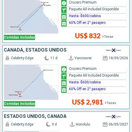
Crucero Premium
Paquete All Included Disponible
Hasta -$600/cabina
60% Off en 2° pasajero
US$ 832
+Tasas
Comidas incluidas
CANADÁ, ESTADOS UNIDOS
Celebrity Edge
11 d
Vancouver
18/09/2026
Crucero Premium
Paquete All Included Disponible
Hasta -$600/cabina
60% Off en 2° pasajero
US$ 2,981
+Tasas
Comidas incluidas
ESTADOS UNIDOS, CANADÁ
Celebrity Edge
9 d
Honolulu
06/05/2027