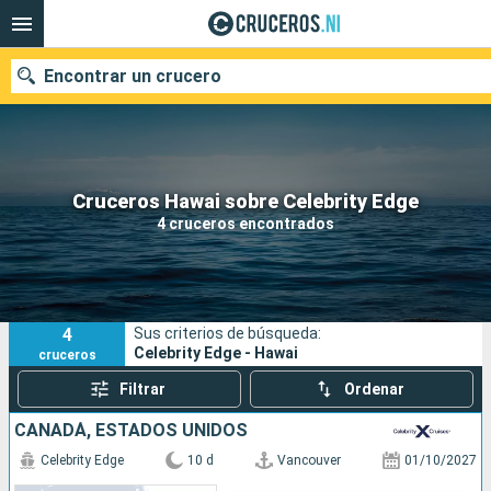
Encontrar un crucero
Nuestros destinos
Cruceros Hawai sobre Celebrity Edge
4 cruceros encontrados
Fecha de salida
Puertos
Compañías
4
Sus criterios de búsqueda:
Buscar
Celebrity Edge - Hawai
cruceros
Filtrar
Ordenar
CANADÁ, ESTADOS UNIDOS
Celebrity Edge
10 d
Vancouver
01/10/2027