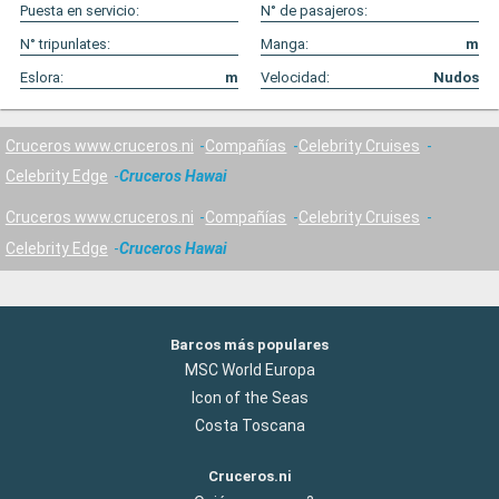
Puesta en servicio:
N° de pasajeros:
N° tripunlates:
Manga:
m
Eslora:
m
Velocidad:
Nudos
Cruceros www.cruceros.ni
Compañías
Celebrity Cruises
Celebrity Edge
Cruceros Hawai
Cruceros www.cruceros.ni
Compañías
Celebrity Cruises
Celebrity Edge
Cruceros Hawai
Barcos más populares
MSC World Europa
Icon of the Seas
Costa Toscana
Cruceros.ni