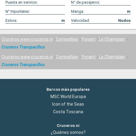
Puesta en servicio:
N° de pasajeros:
N° tripunlates:
Manga:
m
Eslora:
m
Velocidad:
Nudos
Cruceros www.cruceros.ni
Compañías
Ponant
Le Champlain
Cruceros Transpacifico
Cruceros www.cruceros.ni
Compañías
Ponant
Le Champlain
Cruceros Transpacifico
Barcos más populares
MSC World Europa
Icon of the Seas
Costa Toscana
Cruceros.ni
¿Quiénes somos?