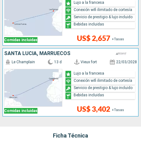
Lujo a la francesa
Conexión wifi ilimitado de cortesía
Servicio de prestigio & lujo incluido
Bebidas incluidas
US$ 2,657
+Tasas
Comidas incluidas
SANTA LUCIA, MARRUECOS
Le Champlain
13 d
Vieux fort
22/03/2028
Lujo a la francesa
Conexión wifi ilimitado de cortesía
Servicio de prestigio & lujo incluido
Bebidas incluidas
US$ 3,402
+Tasas
Comidas incluidas
Ficha Técnica