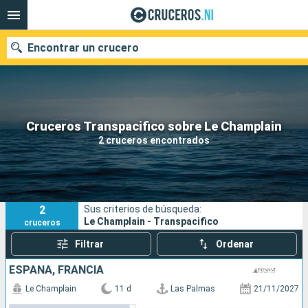
Encontrar un crucero
Nuestros destinos
Cruceros Transpacifico sobre Le Champlain
2 cruceros encontrados
Fecha de salida
Puertos
Compañías
2
Sus criterios de búsqueda:
Buscar
Le Champlain - Transpacifico
cruceros
Filtrar
Ordenar
ESPAÑA, FRANCIA
Le Champlain
11 d
Las Palmas
21/11/2027