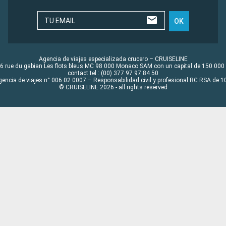
TU EMAIL
OK
Agencia de viajes especializada crucero – CRUISELINE
6 rue du gabian Les flots bleus MC 98 000 Monaco SAM con un capital de 150 000
contact tel : (00) 377 97 97 84 50
gencia de viajes n° 006 02 0007 – Responsabilidad civil y profesional RC RSA de
© CRUISELINE 2026 - all rights reserved