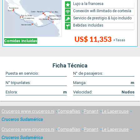
Lujo a la francesa
Conexión wifi ilimitado de cortesía
Servicio de prestigio & lujo incluido
Bebidas incluidas
US$ 11,353
+Tasas
Comidas incluidas
Ficha Técnica
Puesta en servicio:
N° de pasajeros:
N° tripunlates:
Manga:
m
Eslora:
m
Velocidad:
Nudos
Cruceros www.cruceros.ni
Compañías
Ponant
Le Laperouse
Cruceros Sudamérica
Cruceros www.cruceros.ni
Compañías
Ponant
Le Laperouse
Cruceros Sudamérica