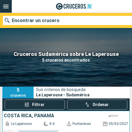
Encontrar un crucero
Nuestros destinos
Cruceros Sudamérica sobre Le Laperouse
5 cruceros encontrados
Fecha de salida
Puertos
Compañías
5
Sus criterios de búsqueda:
Buscar
Le Laperouse - Sudamérica
cruceros
Filtrar
Ordenar
COSTA RICA, PANAMÁ
Le Laperouse
8 d
Puntarenas
05/03/2027