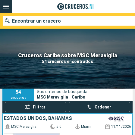
Encontrar un crucero
Nuestros destinos
Cruceros Caribe sobre MSC Meraviglia
54 cruceros encontrados
Fecha de salida
Puertos
Compañías
54
Sus criterios de búsqueda:
Buscar
MSC Meraviglia - Caribe
cruceros
Filtrar
Ordenar
ESTADOS UNIDOS, BAHAMAS
MSC Meraviglia
5 d
Miami
11/11/2026