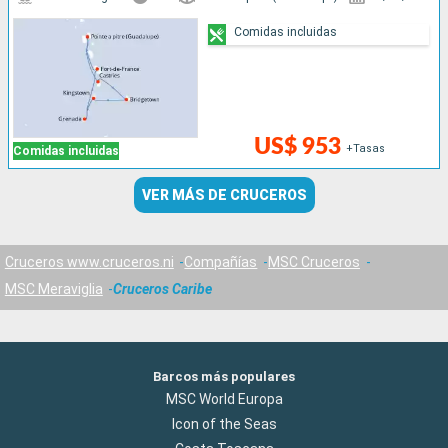
Comidas incluidas
US$ 953
+Tasas
Comidas incluidas
VER MÁS DE CRUCEROS
Cruceros www.cruceros.ni
Compañías
MSC Cruceros
MSC Meraviglia
Cruceros Caribe
Barcos más populares
MSC World Europa
Icon of the Seas