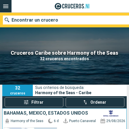
Encontrar un crucero
Nuestros destinos
Cruceros Caribe sobre Harmony of the Seas
32 cruceros encontrados
Fecha de salida
Puertos
Compañías
32
Sus criterios de búsqueda:
Buscar
Harmony of the Seas - Caribe
cruceros
Filtrar
Ordenar
BAHAMAS, MÉXICO, ESTADOS UNIDOS
Harmony of the Seas
6 d
Puerto Canaveral
29/08/2026