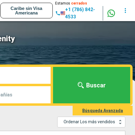
Estamos
cerrados
Caribe sin Visa
+1 (786) 842-
Americana
4533
enity
Buscar
añías
Búsqueda Avanzada
Ordenar Los más vendidos