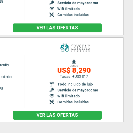
28
Servicio de mayordomo
Wifi ilimitado
Comidas incluidas
VER LAS OFERTAS
renity
desde
US$ 8,290
Tasas: +US$ 817
exterior
Todo incluido de lujo
28
Servicio de mayordomo
Wifi ilimitado
Comidas incluidas
VER LAS OFERTAS