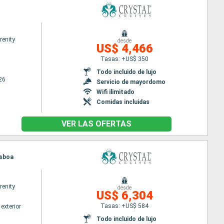
renity
desde
US$ 4,466
Tasas: +US$ 350
Todo incluido de lujo
26
Servicio de mayordomo
Wifi ilimitado
Comidas incluidas
VER LAS OFERTAS
isboa
renity
desde
US$ 6,304
Tasas: +US$ 584
exterior
Todo incluido de lujo