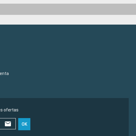
venta
as ofertas
OK