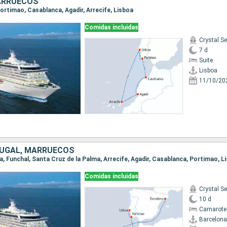
ARRUECOS
 Portimao, Casablanca, Agadir, Arrecife, Lisboa
Comidas incluidas
Crystal Se
7 d
Suite
Lisboa
11/10/20
TUGAL, MARRUECOS
na, Funchal, Santa Cruz de la Palma, Arrecife, Agadir, Casablanca, Portimao, L
Comidas incluidas
Crystal Se
10 d
Camarote 
Barcelona