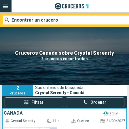
Encontrar un crucero
Nuestros destinos
Cruceros Canadá sobre Crystal Serenity
2 cruceros encontrados
Fecha de salida
Puertos
Compañías
2
Sus criterios de búsqueda:
Buscar
Crystal Serenity - Canadá
cruceros
Filtrar
Ordenar
CANADÁ
Crystal Serenity
11 d
Quebec
21/09/2027