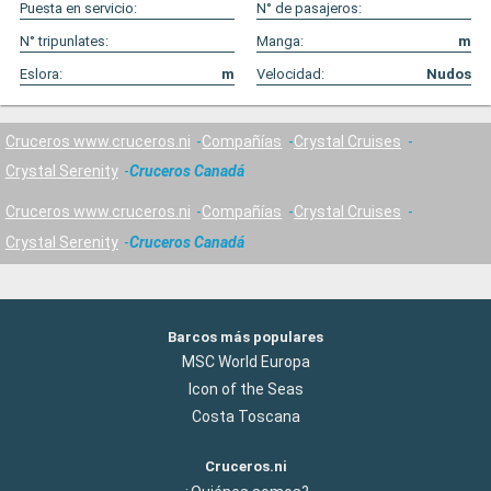
Puesta en servicio:
N° de pasajeros:
N° tripunlates:
Manga:
m
Eslora:
m
Velocidad:
Nudos
Cruceros www.cruceros.ni
Compañías
Crystal Cruises
Crystal Serenity
Cruceros Canadá
Cruceros www.cruceros.ni
Compañías
Crystal Cruises
Crystal Serenity
Cruceros Canadá
Barcos más populares
MSC World Europa
Icon of the Seas
Costa Toscana
Cruceros.ni