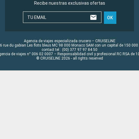
Recibe nuestras exclusivas ofertas
TU EMAIL
OK
Agencia de viajes especializada crucero – CRUISELINE
6 rue du gabian Les flots bleus MC 98 000 Monaco SAM con un capital de 150 000
contact tel : (00) 377 97 97 84 50
gencia de viajes n° 006 02 0007 – Responsabilidad civil y profesional RC RSA de
© CRUISELINE 2026 - all rights reserved