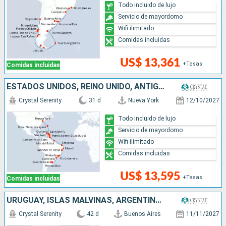
Todo incluido de lujo
Servicio de mayordomo
Wifi ilimitado
Comidas incluidas
US$ 13,361
+Tasas
Comidas incluidas
ESTADOS UNIDOS, REINO UNIDO, ANTIGUA Y BARBUDA, FRANCIA, PUERTO RICO, SANTA LUCIA, TRINIDAD Y TOBAGO, BRASIL, URUGUAY, ARGENTINA
Crystal Serenity
31 d
Nueva York
12/10/2027
Todo incluido de lujo
Servicio de mayordomo
Wifi ilimitado
Comidas incluidas
US$ 13,595
+Tasas
Comidas incluidas
URUGUAY, ISLAS MALVINAS, ARGENTINA, CHILE, PERÚ, ECUADOR, PANAMÁ, COSTA RICA, HONDURAS, BELICE, MÉXICO, ESTADOS UNIDOS
Crystal Serenity
42 d
Buenos Aires
11/11/2027