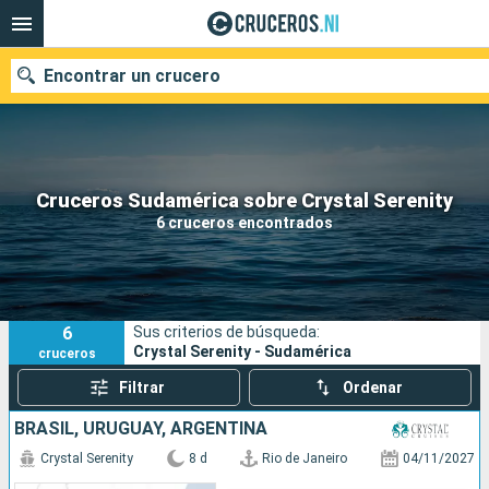
Encontrar un crucero
Nuestros destinos
Cruceros Sudamérica sobre Crystal Serenity
6 cruceros encontrados
Fecha de salida
Puertos
Compañías
6
Sus criterios de búsqueda:
Buscar
Crystal Serenity - Sudamérica
cruceros
Filtrar
Ordenar
BRASIL, URUGUAY, ARGENTINA
Crystal Serenity
8 d
Rio de Janeiro
04/11/2027