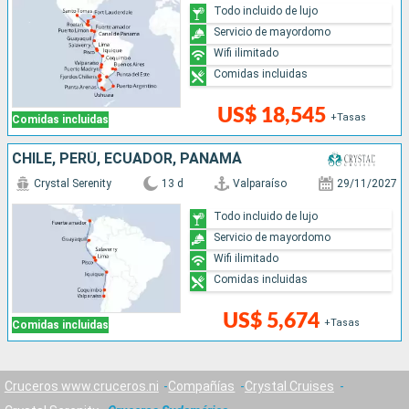
Todo incluido de lujo
Servicio de mayordomo
Wifi ilimitado
Comidas incluidas
US$ 18,545
+Tasas
Comidas incluidas
CHILE, PERÚ, ECUADOR, PANAMÁ
Crystal Serenity
13 d
Valparaíso
29/11/2027
Todo incluido de lujo
Servicio de mayordomo
Wifi ilimitado
Comidas incluidas
US$ 5,674
+Tasas
Comidas incluidas
Cruceros www.cruceros.ni
Compañías
Crystal Cruises