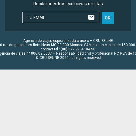
Recibe nuestras exclusivas ofertas
TU EMAIL
OK
Agencia de viajes especializada crucero – CRUISELINE
6 rue du gabian Les flots bleus MC 98 000 Monaco SAM con un capital de 150 000
contact tel : (00) 377 97 97 84 50
gencia de viajes n° 006 02 0007 – Responsabilidad civil y profesional RC RSA de
© CRUISELINE 2026 - all rights reserved