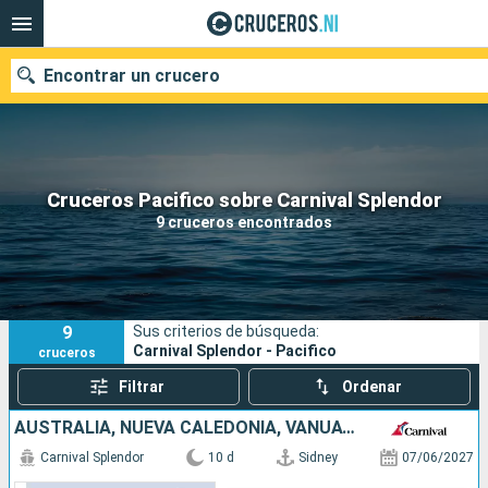
Encontrar un crucero
Nuestros destinos
Cruceros Pacifico sobre Carnival Splendor
9 cruceros encontrados
Fecha de salida
Puertos
Compañías
9
Sus criterios de búsqueda:
Buscar
Carnival Splendor - Pacifico
cruceros
Filtrar
Ordenar
AUSTRALIA, NUEVA CALEDONIA, VANUATU
Carnival Splendor
10 d
Sidney
07/06/2027