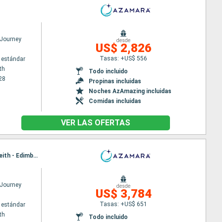
Journey
desde
US$ 2,826
Tasas: +US$ 556
 estándar
th
Todo incluido
28
Propinas incluidas
Noches AzAmazing incluidas
Comidas incluidas
VER LAS OFERTAS
Itinerario : Portsmouth, Liverpool, Douglas, Belfast, Greenock, Aberdeen, Invergordon, Dundee, Leith - Edimbourg, Portsmouth
Journey
desde
US$ 3,784
Tasas: +US$ 651
 estándar
th
Todo incluido