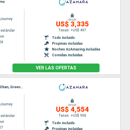
lmo
Journey
desde
US$ 3,335
Tasas: +US$ 497
 estándar
ue
Todo incluido
28
Propinas incluidas
Noches AzAmazing incluidas
Comidas incluidas
VER LAS OFERTAS
Itinerario : Copenhague, Gothenburg, Leith - Edimbourg, Dundee, Aberdeen, Dundee, Invergordon, Oban, Greenock, Douglas, Dublin
Journey
desde
US$ 4,554
Tasas: +US$ 958
 estándar
ue
Todo incluido
27
Propinas incluidas