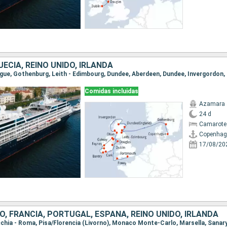
ECIA, REINO UNIDO, IRLANDA
Comidas incluidas
Azamara 
24 d
Camarote
Copenhag
17/08/20
O, FRANCIA, PORTUGAL, ESPAÑA, REINO UNIDO, IRLANDA