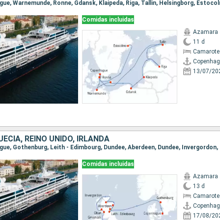
ague, Warnemunde, Ronne, Gdansk, Klaipeda, Riga, Tallin, Helsingborg, Estoco
Comidas incluidas
Azamara 
11 d
Camarote
Copenhag
13/07/20
ECIA, REINO UNIDO, IRLANDA
Comidas incluidas
Azamara 
13 d
Camarote
Copenhag
17/08/20