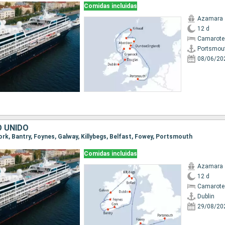
Comidas incluidas
Azamara 
12 d
Camarote
Portsmou
08/06/20
O UNIDO
 Cork, Bantry, Foynes, Galway, Killybegs, Belfast, Fowey, Portsmouth
Comidas incluidas
Azamara 
12 d
Camarote
Dublin
29/08/20