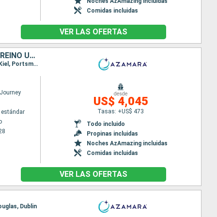
Noches AzAmazing incluidas
Comidas incluidas
VER LAS OFERTAS
SUECIA, ESTONIA, LETONIA, LITUANIA, POLONIA, DINAMARCA, ALEMANIA, REINO UNIDO
Itinerario : Estocolmo, Helsingborg, Tallin, Riga, Klaipeda, Gdansk, Ronne, Warnemunde, Canal de Kiel, Portsmouth
Journey
desde
US$ 4,045
Tasas: +US$ 473
 estándar
o
Todo incluido
28
Propinas incluidas
Noches AzAmazing incluidas
Comidas incluidas
VER LAS OFERTAS
ouglas, Dublin