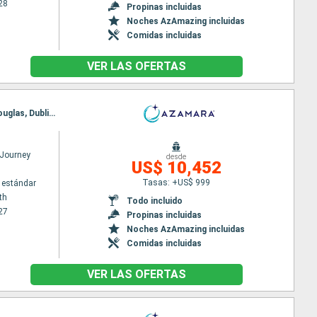
28
Propinas incluidas
Noches AzAmazing incluidas
Comidas incluidas
VER LAS OFERTAS
Itinerario : Portsmouth, Leith - Edimbourg, Dundee, Aberdeen, Invergordon, Kirkwall, Greenock, Douglas, Dublin, Belfast, Killybegs, Galway, Foynes, Bantry, Waterford, Cork, Portsmouth
Journey
desde
US$ 10,452
Tasas: +US$ 999
 estándar
th
Todo incluido
27
Propinas incluidas
Noches AzAmazing incluidas
Comidas incluidas
VER LAS OFERTAS