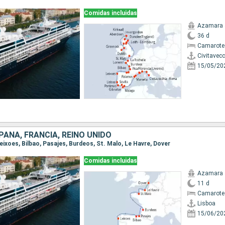
Comidas incluidas
Azamara 
36 d
Camarote
Civitavec
15/05/20
AÑA, FRANCIA, REINO UNIDO
 Leixoes, Bilbao, Pasajes, Burdeos, St. Malo, Le Havre, Dover
Comidas incluidas
Azamara 
11 d
Camarote
Lisboa
15/06/20