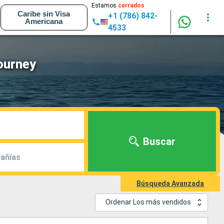
Estamos
cerrados
Caribe sin Visa
+1 (786) 842-
Americana
4533
ourney
Buscar
añías
Búsqueda Avanzada
Ordenar Los más vendidos