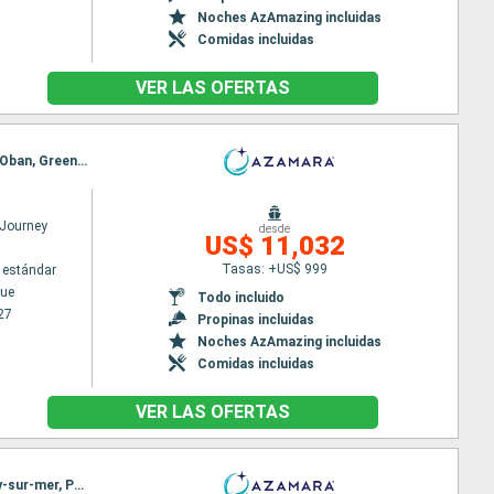
Noches AzAmazing incluidas
Comidas incluidas
VER LAS OFERTAS
Itinerario : Copenhague, Gothenburg, Leith - Edimbourg, Dundee, Aberdeen, Dundee, Invergordon, Oban, Greenock, Douglas, Dublin, Cork, Bantry, Foynes, Galway, Killybegs, Belfast, Fowey, Portsmouth
Journey
desde
US$ 11,032
Tasas: +US$ 999
 estándar
ue
Todo incluido
27
Propinas incluidas
Noches AzAmazing incluidas
Comidas incluidas
VER LAS OFERTAS
Itinerario : Civitavecchia - Roma, Pisa/Florencia (Livorno), Monaco Monte-Carlo, Marsella, Sanary-sur-mer, Palamos, Barcelona, Malaga, Gibraltar, Sevilla, Portimao, Lisboa, Leixoes, Bilbao, San Juan de Luz, Burdeos, La Rochelle, Lorient, St. Malo, Portsmouth, Leith - Edimbourg, Dundee, Aberdeen, Invergordon, Kirkwall, Greenock, Douglas, Dublin