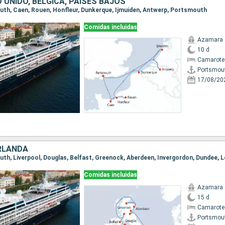
O UNIDO, BÉLGICA, PAISES BAJOS
outh, Caen, Rouen, Honfleur, Dunkerque, Ijmuiden, Antwerp, Portsmouth
Comidas incluidas
Azamara 
10 d
Camarote
Portsmou
17/08/20
IRLANDA
Comidas incluidas
Azamara 
15 d
Camarote
Portsmou