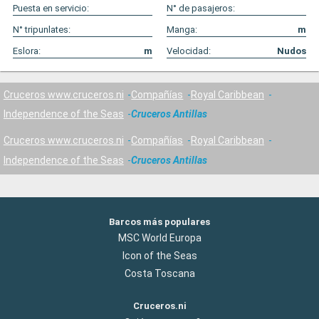
Puesta en servicio:
N° de pasajeros:
N° tripunlates:
Manga:
m
Eslora:
m
Velocidad:
Nudos
Cruceros www.cruceros.ni
Compañías
Royal Caribbean
Independence of the Seas
Cruceros Antillas
Cruceros www.cruceros.ni
Compañías
Royal Caribbean
Independence of the Seas
Cruceros Antillas
Barcos más populares
MSC World Europa
Icon of the Seas
Costa Toscana
Cruceros.ni