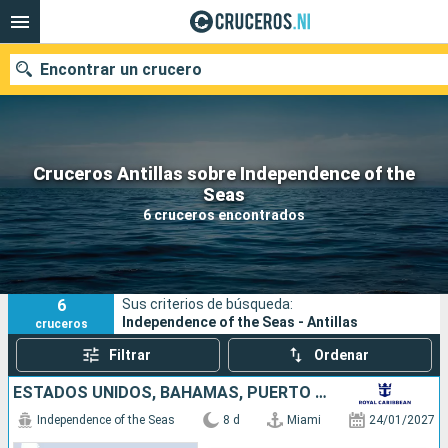
Encontrar un crucero
Cruceros Antillas sobre Independence of the
Nuestros destinos
Seas
6 cruceros encontrados
Fecha de salida
Puertos
Compañías
6
Sus criterios de búsqueda:
Buscar
Independence of the Seas - Antillas
cruceros
Filtrar
Ordenar
ESTADOS UNIDOS, BAHAMAS, PUERTO RICO
Independence of the Seas
8 d
Miami
24/01/2027