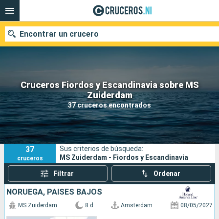
Encontrar un crucero
Cruceros Fiordos y Escandinavia sobre MS
Nuestros destinos
Zuiderdam
37 cruceros encontrados
Fecha de salida
Puertos
Compañías
37
Sus criterios de búsqueda:
Buscar
MS Zuiderdam - Fiordos y Escandinavia
cruceros
Filtrar
Ordenar
NORUEGA, PAISES BAJOS
MS Zuiderdam
8 d
Amsterdam
08/05/2027