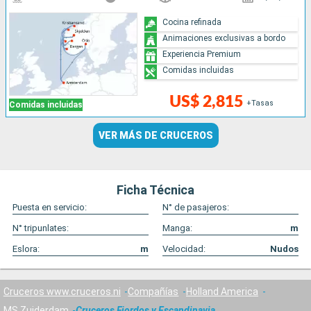
Cocina refinada
Animaciones exclusivas a bordo
Experiencia Premium
Comidas incluidas
US$ 2,815
+Tasas
Comidas incluidas
VER MÁS DE CRUCEROS
Ficha Técnica
Puesta en servicio:
N° de pasajeros:
N° tripunlates:
Manga:
m
Eslora:
m
Velocidad:
Nudos
Cruceros www.cruceros.ni
Compañías
Holland America
MS Zuiderdam
Cruceros Fiordos y Escandinavia