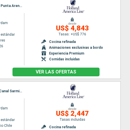
Itinerario : Buenos Aires, Montevideo, Punta del Este, Puerto Madryn, Puerto Argentino, Ushuaia, Punta Arenas, Puerto Chacabuco, Puerto Montt, San antonio Chile
rdam
desde
US$ 4,843
Tasas: +US$ 776
 estándar
res
Cocina refinada
26
Animaciones exclusivas a bordo
Experiencia Premium
Comidas incluidas
VER LAS OFERTAS
Itinerario : San antonio Chile, Puerto Montt, Puerto Chacabuco, Fiordos Chilenos, Glaciar Pio X, Canal Sarmiento, Magallanes (Estrecho), Punta Arenas, Cockburn and Beagle Channels, Ushuaia, Cabo de Hornos, Puerto Argentino, Montevideo, Buenos Aires
rdam
desde
US$ 2,447
Tasas incluidas
 estándar
io Chile
Cocina refinada