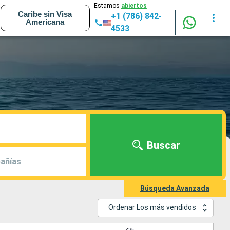
Estamos
abiertos
Caribe sin Visa
+1 (786) 842-
Americana
4533
Buscar
añías
Búsqueda Avanzada
Ordenar Los más vendidos