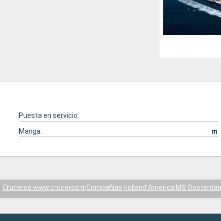
Puesta en servicio:
Manga:
m
Cruceros www.cruceros.ni
Compañías
Holland America
MS Oosterda