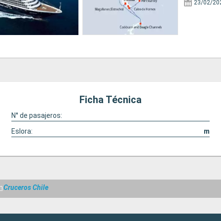
23/02/20
Ficha Técnica
N° de pasajeros:
Eslora:
m
m
Cruceros Chile