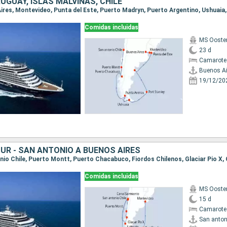
UGUAY, ISLAS MALVINAS, CHILE
Comidas incluidas
MS Ooste
23 d
Camarote
Buenos Ai
19/12/20
UR - SAN ANTONIO A BUENOS AIRES
Comidas incluidas
MS Ooste
15 d
Camarote
San anton