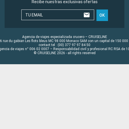
Recibe nuestras exclusivas ofertas
TU EMAIL
OK
Agencia de viajes especializada crucero – CRUISELINE
6 rue du gabian Les flots bleus MC 98 000 Monaco SAM con un capital de 150 000
contact tel : (00) 377 97 97 84 50
gencia de viajes n° 006 02 0007 – Responsabilidad civil y profesional RC RSA de
© CRUISELINE 2026 - all rights reserved