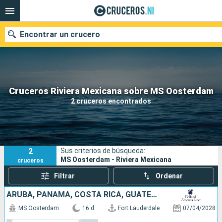
Encontrar un crucero
Nuestros destinos
Cruceros Riviera Mexicana sobre MS Oosterdam
2 cruceros encontrados
Fecha de salida
Puertos
Compañías
2
Sus criterios de búsqueda:
Buscar
MS Oosterdam - Riviera Mexicana
cruceros
Filtrar
Ordenar
ARUBA, PANAMÁ, COSTA RICA, GUATEMALA, MÉXICO, ESTADOS UNIDOS
MS Oosterdam
16 d
Fort Lauderdale
07/04/2028