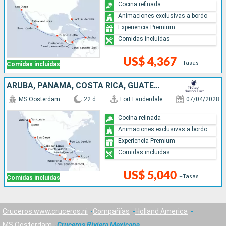
Cocina refinada
Animaciones exclusivas a bordo
Experiencia Premium
Comidas incluidas
US$ 4,367
+Tasas
Comidas incluidas
ARUBA, PANAMÁ, COSTA RICA, GUATEMALA, MÉXICO, ESTADOS UNIDOS, CANADÁ
MS Oosterdam
22 d
Fort Lauderdale
07/04/2028
Cocina refinada
Animaciones exclusivas a bordo
Experiencia Premium
Comidas incluidas
US$ 5,040
+Tasas
Comidas incluidas
Cruceros www.cruceros.ni
Compañías
Holland America
MS Oosterdam
Cruceros Riviera Mexicana