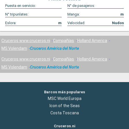
Puesta en servicio:
N° de pasajeros:
N° tripunlates:
Manga:
m
Eslora:
m
Velocidad:
Nudos
Cruceros www.cruceros.ni
Compañías
Holland America
MS Volendam
Cruceros América del Norte
Cruceros www.cruceros.ni
Compañías
Holland America
MS Volendam
Cruceros América del Norte
Barcos más populares
MSC World Europa
Icon of the Seas
Costa Toscana
Cruceros.ni