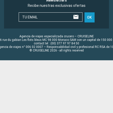
Newsletters
Recibe nuestras exclusivas ofertas
TU EMAIL
OK
Agencia de viajes especializada crucero – CRUISELINE
6 rue du gabian Les flots bleus MC 98 000 Monaco SAM con un capital de 150 000
contact tel : (00) 377 97 97 84 50
gencia de viajes n° 006 02 0007 – Responsabilidad civil y profesional RC RSA de
© CRUISELINE 2026 - all rights reserved