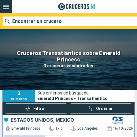
Encontrar un crucero
Cruceros Transatlántico sobre Emerald
Nuestros destinos
Princess
3 cruceros encontrados
Fecha de salida
Puertos
Compañías
3
Sus criterios de búsqueda:
Buscar
Emerald Princess - Transatlántico
cruceros
Filtrar
Ordenar
ESTADOS UNIDOS, MÉXICO
Emerald Princess
17 d
Los Angeles
16/10/2026