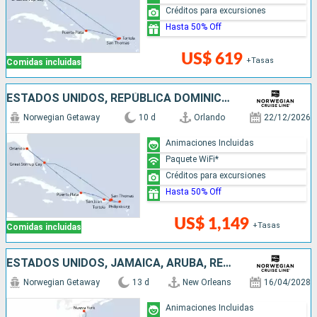
Créditos para excursiones
Hasta 50% Off
US$ 619
+Tasas
Comidas incluidas
ESTADOS UNIDOS, REPÚBLICA DOMINICANA, PUERTO RICO, SAN MARTÍN, BAHAMAS
Norwegian Getaway
10 d
Orlando
22/12/2026
Animaciones Incluidas
Paquete WiFi*
Créditos para excursiones
Hasta 50% Off
US$ 1,149
+Tasas
Comidas incluidas
ESTADOS UNIDOS, JAMAICA, ARUBA, REPÚBLICA DOMINICANA, BAHAMAS
Norwegian Getaway
13 d
New Orleans
16/04/2028
Animaciones Incluidas