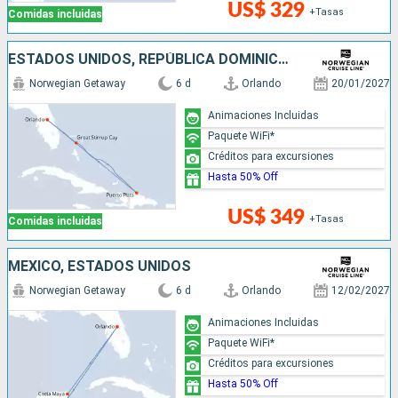
US$ 329
+Tasas
Comidas incluidas
ESTADOS UNIDOS, REPÚBLICA DOMINICANA, BAHAMAS
Norwegian Getaway
6 d
Orlando
20/01/2027
Animaciones Incluidas
Paquete WiFi*
Créditos para excursiones
Hasta 50% Off
US$ 349
+Tasas
Comidas incluidas
MÉXICO, ESTADOS UNIDOS
Norwegian Getaway
6 d
Orlando
12/02/2027
Animaciones Incluidas
Paquete WiFi*
Créditos para excursiones
Hasta 50% Off