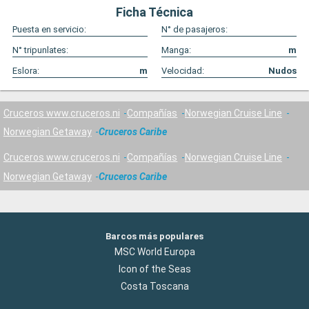
Ficha Técnica
Puesta en servicio:
N° de pasajeros:
N° tripunlates:
Manga:
m
Eslora:
m
Velocidad:
Nudos
Cruceros www.cruceros.ni
Compañías
Norwegian Cruise Line
Norwegian Getaway
Cruceros Caribe
Cruceros www.cruceros.ni
Compañías
Norwegian Cruise Line
Norwegian Getaway
Cruceros Caribe
Barcos más populares
MSC World Europa
Icon of the Seas
Costa Toscana