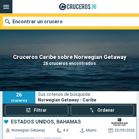
Encontrar un crucero
Nuestros destinos
Cruceros Caribe sobre Norwegian Getaway
26 cruceros encontrados
Fecha de salida
Puertos
Compañías
26
Sus criterios de búsqueda:
Buscar
Norwegian Getaway - Caribe
cruceros
Filtrar
Ordenar
ESTADOS UNIDOS, BAHAMAS
Norwegian Getaway
4 d
Miami
25/09/2026