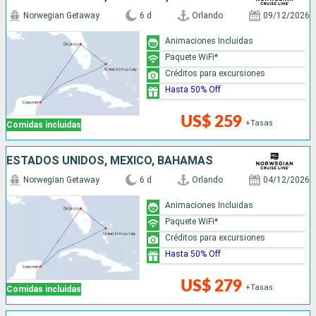
Norwegian Getaway
6 d
Orlando
09/12/2026
Animaciones Incluidas
Paquete WiFi*
Créditos para excursiones
Hasta 50% Off
US$ 259
+Tasas
Comidas incluidas
ESTADOS UNIDOS, MÉXICO, BAHAMAS
Norwegian Getaway
6 d
Orlando
04/12/2026
Animaciones Incluidas
Paquete WiFi*
Créditos para excursiones
Hasta 50% Off
US$ 279
+Tasas
Comidas incluidas