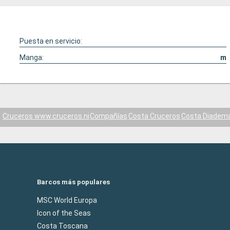
Puesta en servicio:
Manga:
m
Cruceros www.cruceros.ni
Compañías
Costa Cruceros
Costa Diadem
Barcos más populares
MSC World Europa
Icon of the Seas
Costa Toscana