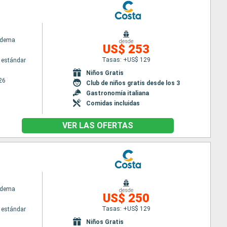
adema
desde
US$ 253
Tasas: +US$ 129
 estándar
Niños Gratis
26
Club de niños gratis desde los 3
Gastronomía italiana
Comidas incluidas
VER LAS OFERTAS
adema
desde
US$ 250
Tasas: +US$ 129
 estándar
Niños Gratis