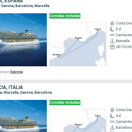
IA, ESPAÑA
a, Savona, Barcelona, Marsella
Comidas incluidas
Costa Di
5 d
Camarote
Marsella
28/10/20
arque:
Savona
IA, ITALIA
na, Marsella, Savona, Barcelona
Comidas incluidas
Costa Di
4 d
Camarote
Barcelona