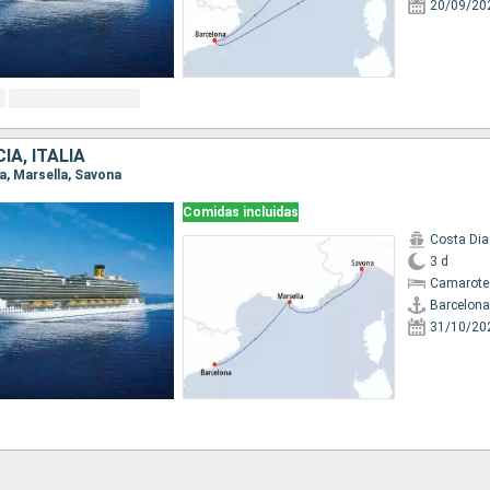
20/09/20
IA, ITALIA
na, Marsella, Savona
Comidas incluidas
Costa Di
3 d
Camarote
Barcelona
31/10/20