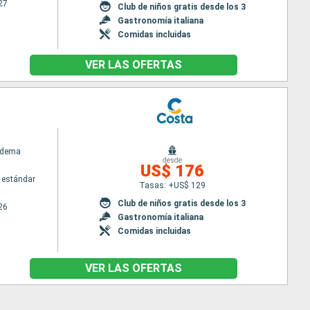
27
Club de niños gratis desde los 3
Gastronomía italiana
Comidas incluidas
VER LAS OFERTAS
adema
desde
US$ 176
 estándar
Tasas: +US$ 129
Club de niños gratis desde los 3
26
Gastronomía italiana
Comidas incluidas
VER LAS OFERTAS