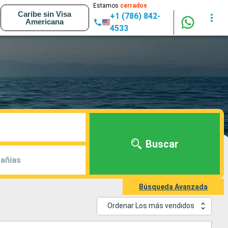
Estamos
cerrados
Caribe sin Visa
+1 (786) 842-
Americana
4533
Buscar
añías
Búsqueda Avanzada
Ordenar Los más vendidos