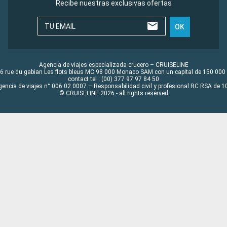
Recibe nuestras exclusivas ofertas
TU EMAIL
OK
Agencia de viajes especializada crucero – CRUISELINE
6 rue du gabian Les flots bleus MC 98 000 Monaco SAM con un capital de 150 000
contact tel : (00) 377 97 97 84 50
gencia de viajes n° 006 02 0007 – Responsabilidad civil y profesional RC RSA de
© CRUISELINE 2026 - all rights reserved