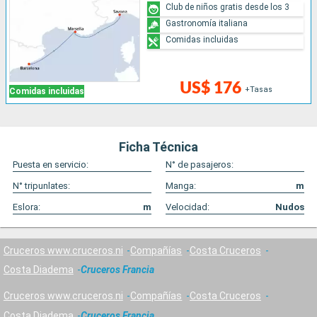
Club de niños gratis desde los 3
Gastronomía italiana
Comidas incluidas
US$ 176
+Tasas
Comidas incluidas
Ficha Técnica
Puesta en servicio:
N° de pasajeros:
N° tripunlates:
Manga:
m
Eslora:
m
Velocidad:
Nudos
Cruceros www.cruceros.ni
Compañías
Costa Cruceros
Costa Diadema
Cruceros Francia
Cruceros www.cruceros.ni
Compañías
Costa Cruceros
Costa Diadema
Cruceros Francia