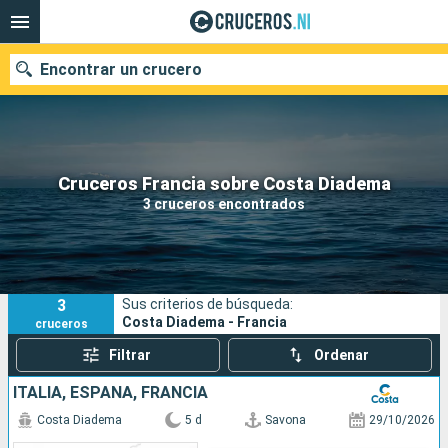
Encontrar un crucero
Nuestros destinos
Cruceros Francia sobre Costa Diadema
3 cruceros encontrados
Fecha de salida
Puertos
Compañías
3
Sus criterios de búsqueda:
Buscar
Costa Diadema - Francia
cruceros
Filtrar
Ordenar
ITALIA, ESPAÑA, FRANCIA
Costa Diadema
5 d
Savona
29/10/2026