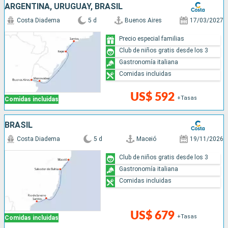
ARGENTINA, URUGUAY, BRASIL
Costa Diadema
5 d
Buenos Aires
17/03/2027
Precio especial familias
Club de niños gratis desde los 3
Gastronomía italiana
Comidas incluidas
US$ 592
+Tasas
Comidas incluidas
BRASIL
Costa Diadema
5 d
Maceió
19/11/2026
Club de niños gratis desde los 3
Gastronomía italiana
Comidas incluidas
US$ 679
+Tasas
Comidas incluidas