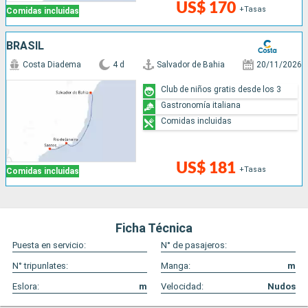
US$ 170
+Tasas
Comidas incluidas
BRASIL
Costa Diadema
4 d
Salvador de Bahia
20/11/2026
Club de niños gratis desde los 3
Gastronomía italiana
Comidas incluidas
US$ 181
+Tasas
Comidas incluidas
Ficha Técnica
Puesta en servicio:
N° de pasajeros:
N° tripunlates:
Manga:
m
Eslora:
m
Velocidad:
Nudos