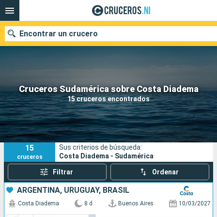
Encontrar un crucero
Nuestros destinos
Cruceros Sudamérica sobre Costa Diadema
15 cruceros encontrados
Fecha de salida
Puertos
Compañías
15
Sus criterios de búsqueda:
Buscar
Costa Diadema - Sudamérica
cruceros
Filtrar
Ordenar
ARGENTINA, URUGUAY, BRASIL
Costa Diadema
8 d
Buenos Aires
10/03/2027