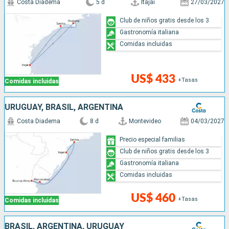
Costa Diadema
5 d
Itajai
27/03/2027
Club de niños gratis desde los 3
Gastronomía italiana
Comidas incluidas
US$ 433
+Tasas
Comidas incluidas
URUGUAY, BRASIL, ARGENTINA
Costa Diadema
8 d
Montevideo
04/03/2027
Precio especial familias
Club de niños gratis desde los 3
Gastronomía italiana
Comidas incluidas
US$ 460
+Tasas
Comidas incluidas
BRASIL, ARGENTINA, URUGUAY