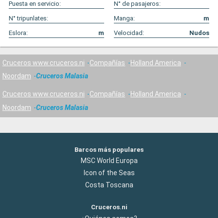
Puesta en servicio:
N° de pasajeros:
N° tripunlates:
Manga:
m
Eslora:
m
Velocidad:
Nudos
Cruceros www.cruceros.ni
Compañías
Holland America
Noordam
Cruceros Malasia
Cruceros www.cruceros.ni
Compañías
Holland America
Noordam
Cruceros Malasia
Barcos más populares
MSC World Europa
Icon of the Seas
Costa Toscana
Cruceros.ni