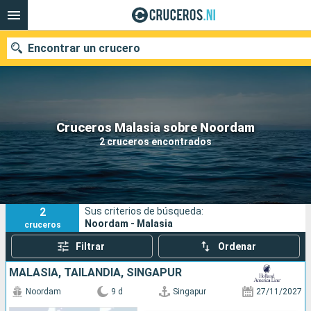
Encontrar un crucero
Nuestros destinos
Cruceros Malasia sobre Noordam
2 cruceros encontrados
Fecha de salida
Puertos
Compañías
2
Sus criterios de búsqueda:
Buscar
Noordam - Malasia
cruceros
Filtrar
Ordenar
MALASIA, TAILANDIA, SINGAPUR
Noordam
9 d
Singapur
27/11/2027