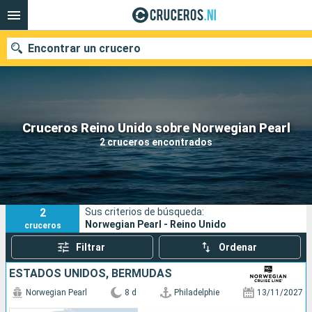
Encontrar un crucero
Nuestros destinos
Cruceros Reino Unido sobre Norwegian Pearl
2 cruceros encontrados
Fecha de salida
Puertos
Compañías
2
Sus criterios de búsqueda:
Buscar
Norwegian Pearl - Reino Unido
cruceros
Filtrar
Ordenar
ESTADOS UNIDOS, BERMUDAS
Norwegian Pearl
8 d
Philadelphie
13/11/2027