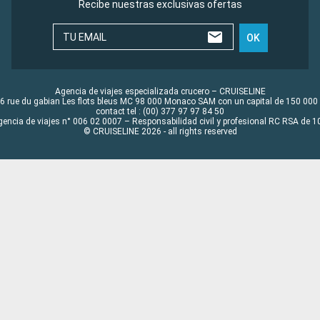
Recibe nuestras exclusivas ofertas
TU EMAIL
OK
Agencia de viajes especializada crucero – CRUISELINE
6 rue du gabian Les flots bleus MC 98 000 Monaco SAM con un capital de 150 000
contact tel : (00) 377 97 97 84 50
gencia de viajes n° 006 02 0007 – Responsabilidad civil y profesional RC RSA de
© CRUISELINE 2026 - all rights reserved