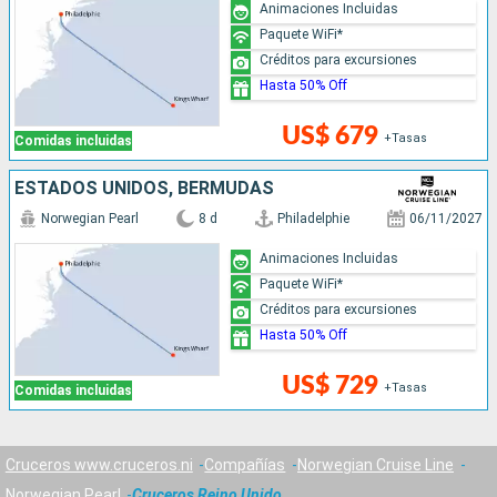
Animaciones Incluidas
Paquete WiFi*
Créditos para excursiones
Hasta 50% Off
US$ 679
+Tasas
Comidas incluidas
ESTADOS UNIDOS, BERMUDAS
Norwegian Pearl
8 d
Philadelphie
06/11/2027
Animaciones Incluidas
Paquete WiFi*
Créditos para excursiones
Hasta 50% Off
US$ 729
+Tasas
Comidas incluidas
Cruceros www.cruceros.ni
Compañías
Norwegian Cruise Line
Norwegian Pearl
Cruceros Reino Unido