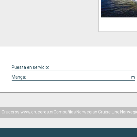
Puesta en servicio:
Manga:
m
Cruceros www.cruceros.ni
Compañías
Norwegian Cruise Line
Norwegi