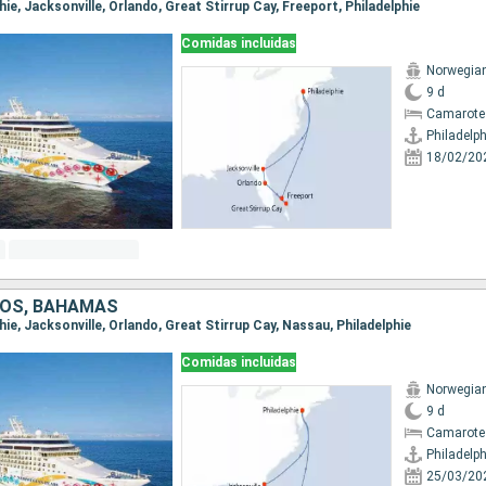
phie, Jacksonville, Orlando, Great Stirrup Cay, Freeport, Philadelphie
Comidas incluidas
Norwegian
9 d
Camarote
Philadelph
18/02/20
DOS, BAHAMAS
lphie, Jacksonville, Orlando, Great Stirrup Cay, Nassau, Philadelphie
Comidas incluidas
Norwegian
9 d
Camarote
Philadelph
25/03/20