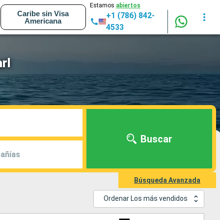
Estamos
abiertos
Caribe sin Visa
+1 (786) 842-
Americana
4533
rl
Buscar
añías
Búsqueda Avanzada
Ordenar Los más vendidos