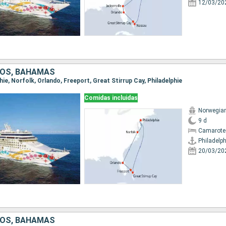
12/03/20
DOS, BAHAMAS
phie, Norfolk, Orlando, Freeport, Great Stirrup Cay, Philadelphie
Comidas incluidas
Norwegian
9 d
Camarote
Philadelph
20/03/20
DOS, BAHAMAS