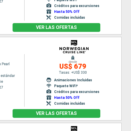
27
Créditos para excursiones
Hasta 50% Off
Comidas incluidas
VER LAS OFERTAS
desde
 Pearl
US$ 679
Tasas: +US$ 330
 estándar
Animaciones Incluidas
ie
Paquete WiFi*
27
Créditos para excursiones
Hasta 50% Off
Comidas incluidas
VER LAS OFERTAS