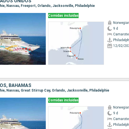
TADOS UNIDOS
lphie, Nassau, Freeport, Orlando, Jacksonville, Philadelphie
Comidas incluidas
Norwegian
9 d
Camarote
Philadelph
12/02/20
DOS, BAHAMAS
lphie, Nassau, Great Stirrup Cay, Orlando, Jacksonville, Philadelphie
Comidas incluidas
Norwegian
9 d
Camarote
Philadelph