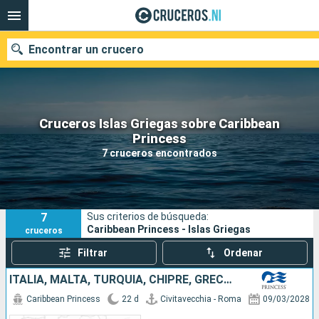
Encontrar un crucero
Cruceros Islas Griegas sobre Caribbean
Nuestros destinos
Princess
7 cruceros encontrados
Fecha de salida
Puertos
Compañías
7
Sus criterios de búsqueda:
Buscar
Caribbean Princess - Islas Griegas
cruceros
Filtrar
Ordenar
ITALIA, MALTA, TURQUÍA, CHIPRE, GRECIA, ALBANIA, CROACIA, MONTENEGRO
Caribbean Princess
22 d
Civitavecchia - Roma
09/03/2028