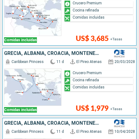
Crucero Premium
Cocina refinada
Comidas incluidas
US$ 3,685
+Tasas
Comidas incluidas
GRECIA, ALBANIA, CROACIA, MONTENEGRO, ITALIA
Caribbean Princess
11 d
El Pireo Atenas
20/03/2028
Crucero Premium
Cocina refinada
Comidas incluidas
US$ 1,979
+Tasas
Comidas incluidas
GRECIA, ALBANIA, CROACIA, MONTENEGRO, ITALIA
Caribbean Princess
11 d
El Pireo Atenas
10/04/2028