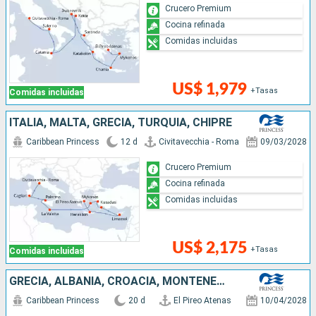
Crucero Premium
Cocina refinada
Comidas incluidas
US$ 1,979
+Tasas
Comidas incluidas
ITALIA, MALTA, GRECIA, TURQUÍA, CHIPRE
Caribbean Princess
12 d
Civitavecchia - Roma
09/03/2028
Crucero Premium
Cocina refinada
Comidas incluidas
US$ 2,175
+Tasas
Comidas incluidas
GRECIA, ALBANIA, CROACIA, MONTENEGRO, ITALIA, ESPAÑA, PORTUGAL, FRANCIA, REINO UNIDO
Caribbean Princess
20 d
El Pireo Atenas
10/04/2028