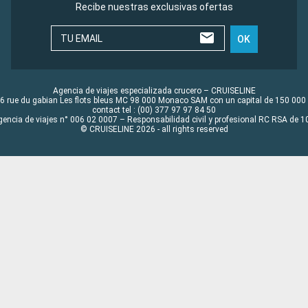
Recibe nuestras exclusivas ofertas
TU EMAIL
OK
Agencia de viajes especializada crucero – CRUISELINE
6 rue du gabian Les flots bleus MC 98 000 Monaco SAM con un capital de 150 000
contact tel : (00) 377 97 97 84 50
gencia de viajes n° 006 02 0007 – Responsabilidad civil y profesional RC RSA de
© CRUISELINE 2026 - all rights reserved