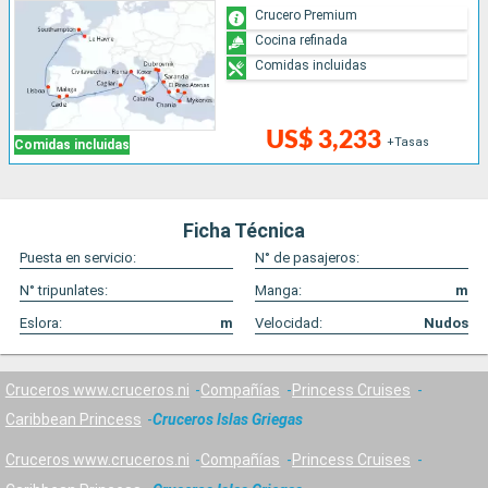
Crucero Premium
Cocina refinada
Comidas incluidas
US$ 3,233
+Tasas
Comidas incluidas
Ficha Técnica
Puesta en servicio:
N° de pasajeros:
N° tripunlates:
Manga:
m
Eslora:
m
Velocidad:
Nudos
Cruceros www.cruceros.ni
Compañías
Princess Cruises
Caribbean Princess
Cruceros Islas Griegas
Cruceros www.cruceros.ni
Compañías
Princess Cruises