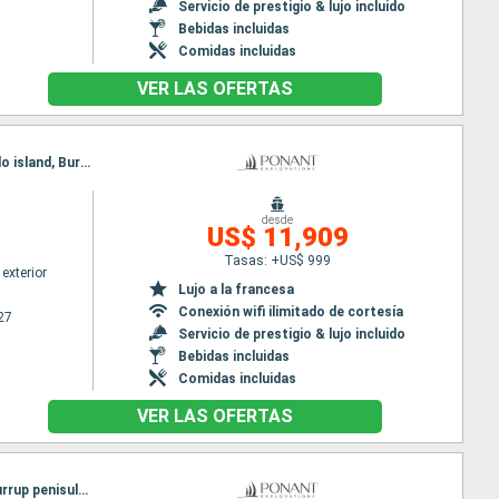
Servicio de prestigio & lujo incluido
Bebidas incluidas
Comidas incluidas
VER LAS OFERTAS
Itinerario : Fremantle, Jurien Bay, Abrolhos Islands, Shark Bay AU, Cap Peron, Ningaloo, Montebello island, Burrup penisula, Broome
desde
US$ 11,909
Tasas: +US$ 999
exterior
Lujo a la francesa
Conexión wifi ilimitado de cortesía
27
Servicio de prestigio & lujo incluido
Bebidas incluidas
Comidas incluidas
VER LAS OFERTAS
Itinerario : Fremantle, Abrolhos Islands, Cap Peron, Shark Bay AU, Ningaloo, Montebello island, Burrup penisula, Broome