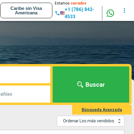
Estamos
cerrados
Caribe sin Visa
+1 (786) 842-
Americana
4533
Buscar
añías
Búsqueda Avanzada
Ordenar Los más vendidos