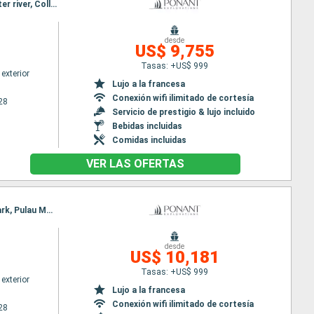
Itinerario : Darwin, King george river, Vansittart Bay, Ashmore Reef, Careening Bay, Malekula, Hunter river, Collier Bay, fr, Broome
desde
US$ 9,755
Tasas: +US$ 999
exterior
Lujo a la francesa
Conexión wifi ilimitado de cortesía
28
Servicio de prestigio & lujo incluido
Bebidas incluidas
Comidas incluidas
VER LAS OFERTAS
Itinerario : Manila, Cresta de Gallo Island, Cuatro Islands, Limasawa island, Tangkoko National Park, Pulau Molana, Pulau Saparua, Banda Neira, Mommon Waterfall, Triton Bay, Kei Islands, Darwin
desde
US$ 10,181
Tasas: +US$ 999
exterior
Lujo a la francesa
Conexión wifi ilimitado de cortesía
28