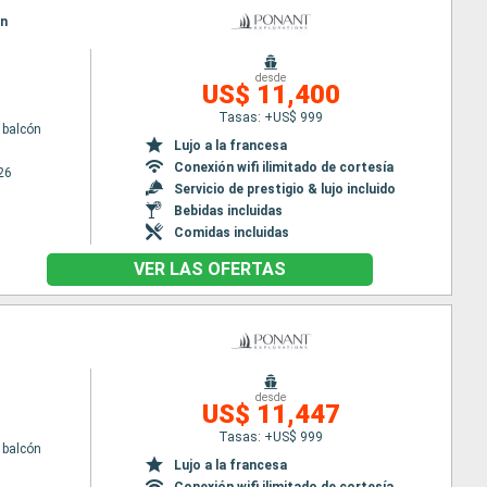
in
desde
US$ 11,400
Tasas: +US$ 999
 balcón
Lujo a la francesa
Conexión wifi ilimitado de cortesía
26
Servicio de prestigio & lujo incluido
Bebidas incluidas
Comidas incluidas
VER LAS OFERTAS
desde
US$ 11,447
Tasas: +US$ 999
 balcón
Lujo a la francesa
Conexión wifi ilimitado de cortesía