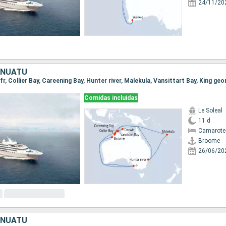
24/11/20
ANUATU
Comidas incluidas
Le Soleal
11 d
Camarote 
Broome
26/06/20
ANUATU