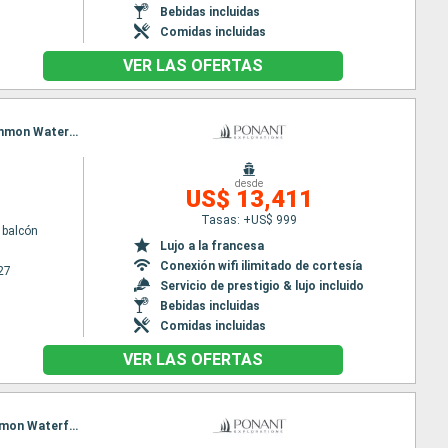
Bebidas incluidas
Comidas incluidas
VER LAS OFERTAS
Itinerario : Bali, Iles Sumbawa, Komodo, Iles Flores, Kalabahi, Barat Daya Island, Banda Neira, Mommon Waterfall, Triton Bay, Kei Islands, Dili, Darwin
desde
US$ 13,411
Tasas: +US$ 999
 balcón
Lujo a la francesa
Conexión wifi ilimitado de cortesía
27
Servicio de prestigio & lujo incluido
Bebidas incluidas
Comidas incluidas
VER LAS OFERTAS
Itinerario : Cairns, Alotau, , Tami Island, Madang, kopar village, Jayapura, Cenderawasih Bay, Mommon Waterfall, Triton Bay, Kei Islands, Darwin