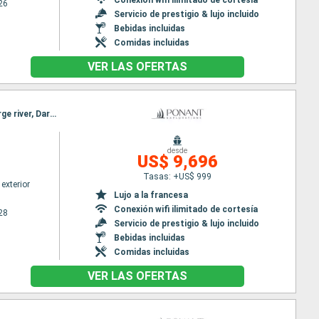
26
Servicio de prestigio & lujo incluido
Bebidas incluidas
Comidas incluidas
VER LAS OFERTAS
Itinerario : Broome, fr, Collier Bay, Careening Bay, Hunter river, Malekula, Vansittart Bay, King george river, Darwin
desde
US$ 9,696
Tasas: +US$ 999
exterior
Lujo a la francesa
Conexión wifi ilimitado de cortesía
28
Servicio de prestigio & lujo incluido
Bebidas incluidas
Comidas incluidas
VER LAS OFERTAS