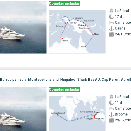
Comidas incluidas
Le Soleal
17 d
Camarote 
Cairns
24/10/20
Comidas incluidas
Le Soleal
11 d
Camarote
Broome
29/07/20