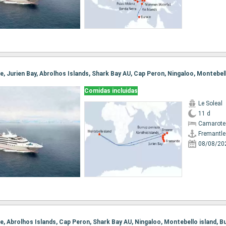
Comidas incluidas
Le Soleal
11 d
Camarote 
Fremantle
08/08/20