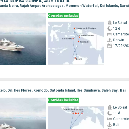
PÚA NUEVA GUINEA, AUSTRALIA
, Banda Neira, Rajah Ampat Archipelagos, Mommon Waterfall, Kei Islands, Darw
Comidas incluidas
Le Soleal
12 d
Camarote
Darwin
17/09/20
ikelo, Dili, Iles Flores, Komodo, Satonda Island, Iles Sumbawa, Saleh Bay , Bali
Comidas incluidas
Le Soleal
11 d
Camarote
Bali