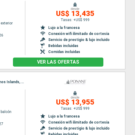
desde
US$ 13,435
Tasas: +US$ 999
exterior
Lujo a la francesa
Conexión wifi ilimitado de cortesía
26
Servicio de prestigio & lujo incluido
Bebidas incluidas
Comidas incluidas
VER LAS OFERTAS
Itinerario : Broome, Burrup penisula, Montebello island, Ningaloo, Shark Bay AU, Cap Peron, Abrolhos Islands, Fremantle
desde
US$ 13,955
Tasas: +US$ 999
 balcón
Lujo a la francesa
Conexión wifi ilimitado de cortesía
27
Servicio de prestigio & lujo incluido
Bebidas incluidas