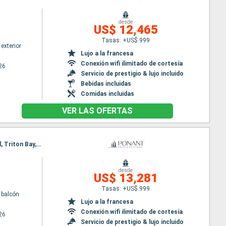
desde
US$ 12,465
Tasas: +US$ 999
exterior
Lujo a la francesa
Conexión wifi ilimitado de cortesía
26
Servicio de prestigio & lujo incluido
Bebidas incluidas
Comidas incluidas
VER LAS OFERTAS
Itinerario : Bali, Komodo, Iles Flores, Kalabahi, Barat Daya Island, Banda Neira, Mommon Waterfall, Triton Bay, asmat, Cape York, Lizard island, Cairns
desde
US$ 13,281
Tasas: +US$ 999
 balcón
Lujo a la francesa
Conexión wifi ilimitado de cortesía
26
Servicio de prestigio & lujo incluido