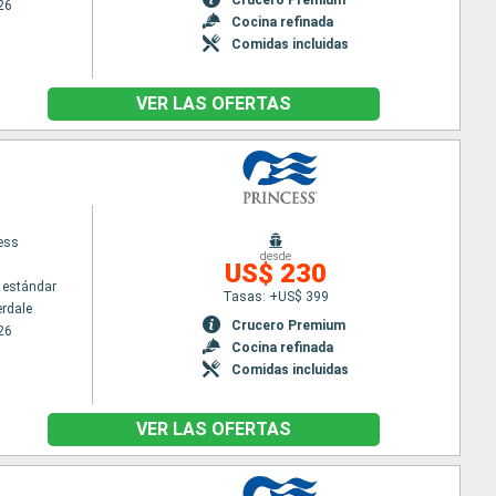
26
Cocina refinada
Comidas incluidas
VER LAS OFERTAS
cess
desde
US$ 230
 estándar
Tasas: +US$ 399
erdale
Crucero Premium
26
Cocina refinada
Comidas incluidas
VER LAS OFERTAS