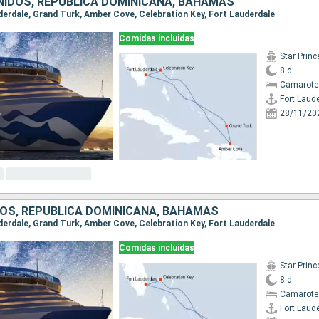
IDOS, REPÚBLICA DOMINICANA, BAHAMAS
uderdale, Grand Turk, Amber Cove, Celebration Key, Fort Lauderdale
Comidas incluidas
Star Prin
8 d
Camarote
Fort Laud
28/11/20
OS, REPÚBLICA DOMINICANA, BAHAMAS
uderdale, Grand Turk, Amber Cove, Celebration Key, Fort Lauderdale
Comidas incluidas
Star Prin
8 d
Camarote
Fort Laud