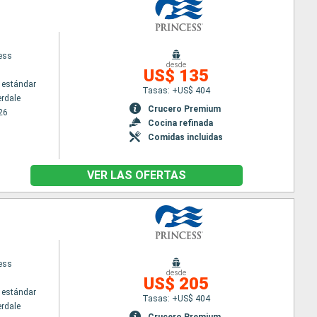
cess
desde
US$ 135
 estándar
Tasas: +US$ 404
erdale
Crucero Premium
26
Cocina refinada
Comidas incluidas
VER LAS OFERTAS
cess
desde
US$ 205
 estándar
Tasas: +US$ 404
erdale
Crucero Premium