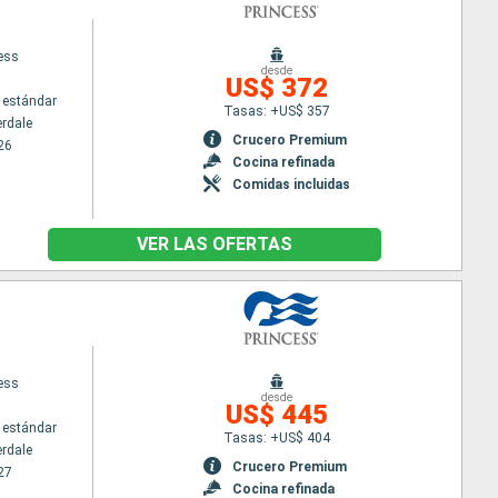
cess
desde
US$ 372
 estándar
Tasas: +US$ 357
erdale
Crucero Premium
26
Cocina refinada
Comidas incluidas
VER LAS OFERTAS
cess
desde
US$ 445
 estándar
Tasas: +US$ 404
erdale
Crucero Premium
27
Cocina refinada