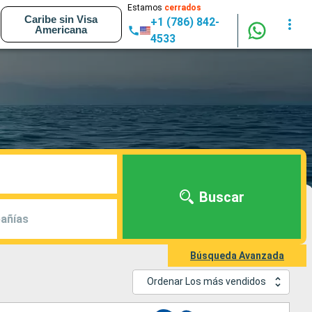
Estamos
cerrados
Caribe sin Visa
+1 (786) 842-
Americana
4533
Buscar
añías
Búsqueda Avanzada
Ordenar Los más vendidos