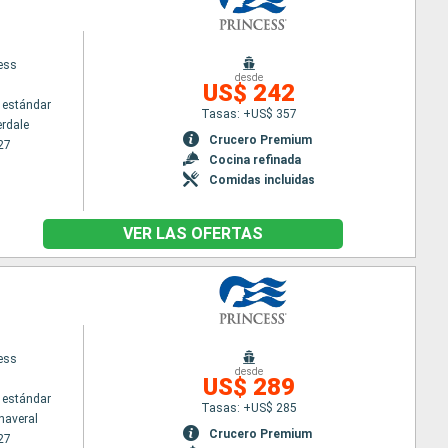
cess
desde
US$ 242
 estándar
Tasas: +US$ 357
erdale
Crucero Premium
27
Cocina refinada
Comidas incluidas
VER LAS OFERTAS
cess
desde
US$ 289
 estándar
Tasas: +US$ 285
naveral
Crucero Premium
27