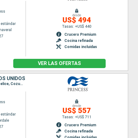
cess
desde
US$ 494
 estándar
Tasas: +US$ 440
naveral
Crucero Premium
27
Cocina refinada
Comidas incluidas
VER LAS OFERTAS
OS UNIDOS
Itinerario : Fort Lauderdale, Grand Turk, Amber Cove, Celebration Key, Fort Lauderdale, Roatan, Belice, Cozumel, Fort Lauderdale
cess
desde
US$ 557
 estándar
Tasas: +US$ 711
erdale
Crucero Premium
27
Cocina refinada
Comidas incluidas