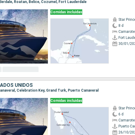
uderdale, Roatan, Belice, Cozumel, Fort Lauderdale
Comidas incluidas
Star Prin
8 d
Camarote
Fort Laud
30/01/20
TADOS UNIDOS
Canaveral, Celebration Key, Grand Turk, Puerto Canaveral
Comidas incluidas
Star Prin
6 d
Camarote
Puerto Ca
26/10/20