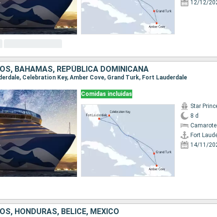
12/12/20
OS, BAHAMAS, REPÚBLICA DOMINICANA
uderdale, Celebration Key, Amber Cove, Grand Turk, Fort Lauderdale
Comidas incluidas
Star Prin
8 d
Camarote
Fort Laud
14/11/20
OS, HONDURAS, BELICE, MÉXICO