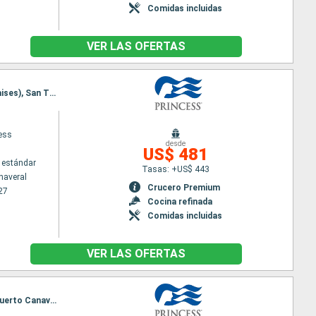
Comidas incluidas
VER LAS OFERTAS
Itinerario : Puerto Canaveral, Grand Turk, Amber Cove, San Juan, Saint Martin (Antilles Néerlandaises), San Thomas, Puerto Canaveral
cess
desde
US$ 481
 estándar
Tasas: +US$ 443
naveral
Crucero Premium
27
Cocina refinada
Comidas incluidas
VER LAS OFERTAS
Itinerario : Puerto Canaveral, San Juan, South Friar's beach, Santa Lucia, Antigua, San Thomas, Puerto Canaveral