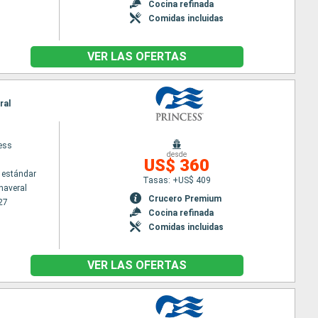
Cocina refinada
Comidas incluidas
VER LAS OFERTAS
ral
cess
desde
US$ 360
 estándar
Tasas: +US$ 409
naveral
Crucero Premium
27
Cocina refinada
Comidas incluidas
VER LAS OFERTAS