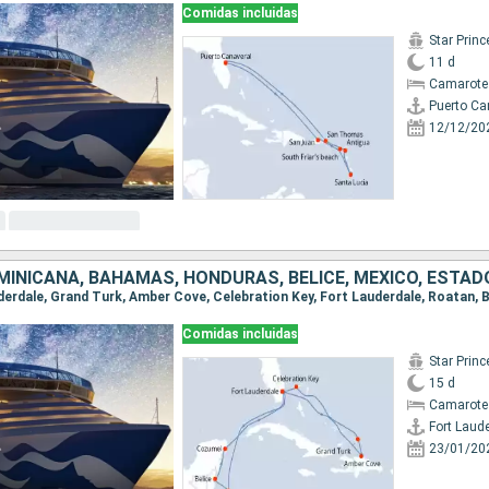
Comidas incluidas
Star Prin
11 d
Camarote
Puerto Ca
12/12/20
MINICANA, BAHAMAS, HONDURAS, BELICE, MÉXICO, ESTAD
Comidas incluidas
Star Prin
15 d
Camarote
Fort Laud
23/01/20