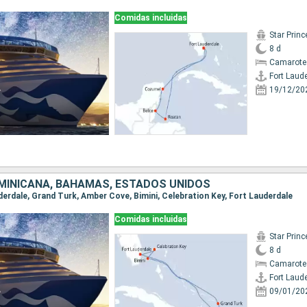
Comidas incluidas
Star Prin
8 d
Camarote
Fort Laud
19/12/20
MINICANA, BAHAMAS, ESTADOS UNIDOS
uderdale, Grand Turk, Amber Cove, Bimini, Celebration Key, Fort Lauderdale
Comidas incluidas
Star Prin
8 d
Camarote
Fort Laud
09/01/20