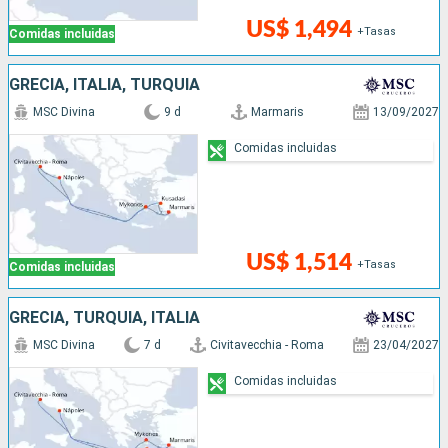
US$ 1,494
+Tasas
Comidas incluidas
GRECIA, ITALIA, TURQUÍA
MSC Divina
9 d
Marmaris
13/09/2027
Comidas incluidas
US$ 1,514
+Tasas
Comidas incluidas
GRECIA, TURQUÍA, ITALIA
MSC Divina
7 d
Civitavecchia - Roma
23/04/2027
Comidas incluidas