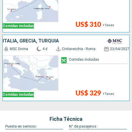
US$ 310
+Tasas
Comidas incluidas
ITALIA, GRECIA, TURQUÍA
MSC Divina
4 d
Civitavecchia - Roma
23/04/2027
Comidas incluidas
US$ 329
+Tasas
Comidas incluidas
Ficha Técnica
Puesta en servicio:
N° de pasajeros: