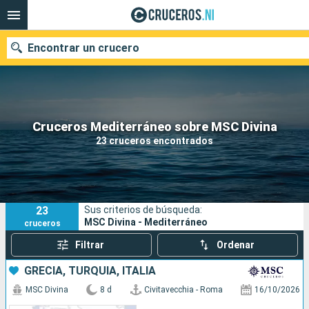
Encontrar un crucero
Nuestros destinos
Cruceros Mediterráneo sobre MSC Divina
23 cruceros encontrados
Fecha de salida
Puertos
Compañías
23
Sus criterios de búsqueda:
Buscar
MSC Divina - Mediterráneo
cruceros
Filtrar
Ordenar
GRECIA, TURQUÍA, ITALIA
MSC Divina
8 d
Civitavecchia - Roma
16/10/2026