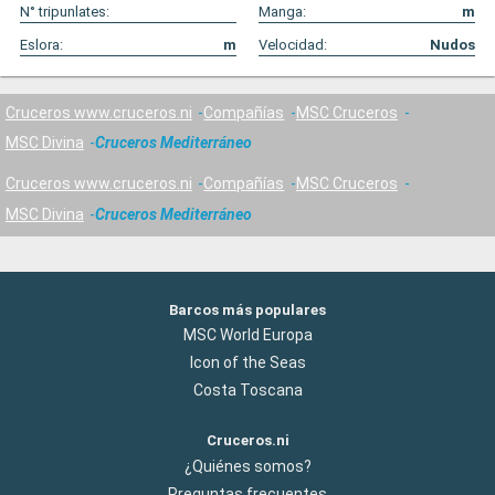
N° tripunlates:
Manga:
m
Eslora:
m
Velocidad:
Nudos
Cruceros www.cruceros.ni
Compañías
MSC Cruceros
MSC Divina
Cruceros Mediterráneo
Cruceros www.cruceros.ni
Compañías
MSC Cruceros
MSC Divina
Cruceros Mediterráneo
Barcos más populares
MSC World Europa
Icon of the Seas
Costa Toscana
Cruceros.ni
¿Quiénes somos?
Preguntas frecuentes