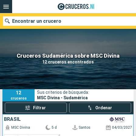
Encontrar un crucero
Nuestros destinos
Cruceros Sudamérica sobre MSC Divina
12 cruceros encontrados
Fecha de salida
Puertos
Compañías
12
Sus criterios de búsqueda:
Buscar
MSC Divina - Sudamérica
cruceros
Filtrar
Ordenar
BRASIL
MSC Divina
5 d
Santos
04/03/2027