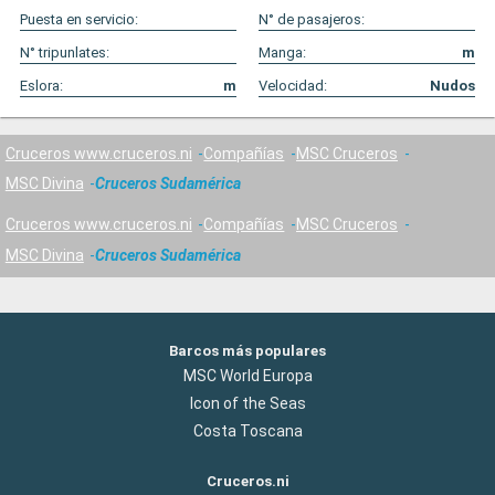
Puesta en servicio:
N° de pasajeros:
N° tripunlates:
Manga:
m
Eslora:
m
Velocidad:
Nudos
Cruceros www.cruceros.ni
Compañías
MSC Cruceros
MSC Divina
Cruceros Sudamérica
Cruceros www.cruceros.ni
Compañías
MSC Cruceros
MSC Divina
Cruceros Sudamérica
Barcos más populares
MSC World Europa
Icon of the Seas
Costa Toscana
Cruceros.ni