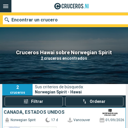
Encontrar un crucero
Nuestros destinos
Cruceros Hawai sobre Norwegian Spirit
2 cruceros encontrados
Fecha de salida
Puertos
Compañías
2
Sus criterios de búsqueda:
Buscar
Norwegian Spirit - Hawai
cruceros
Filtrar
Ordenar
CANADÁ, ESTADOS UNIDOS
Norwegian Spirit
17 d
Vancouver
01/09/2026