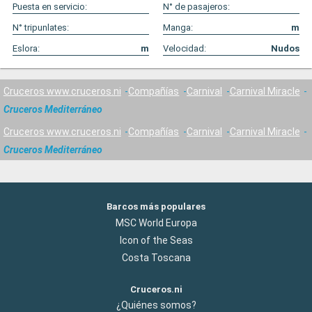
Puesta en servicio:
N° de pasajeros:
N° tripunlates:
Manga:
m
Eslora:
m
Velocidad:
Nudos
Cruceros www.cruceros.ni
Compañías
Carnival
Carnival Miracle
Cruceros Mediterráneo
Cruceros www.cruceros.ni
Compañías
Carnival
Carnival Miracle
Cruceros Mediterráneo
Barcos más populares
MSC World Europa
Icon of the Seas
Costa Toscana
Cruceros.ni
¿Quiénes somos?