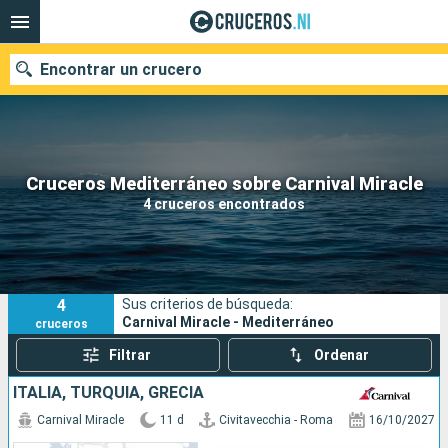
Encontrar un crucero
Nuestros destinos
Cruceros Mediterráneo sobre Carnival Miracle
4 cruceros encontrados
Fecha de salida
Puertos
Compañías
4
Sus criterios de búsqueda:
Buscar
Carnival Miracle - Mediterráneo
cruceros
Filtrar
Ordenar
ITALIA, TURQUÍA, GRECIA
Carnival Miracle
11 d
Civitavecchia - Roma
16/10/2027