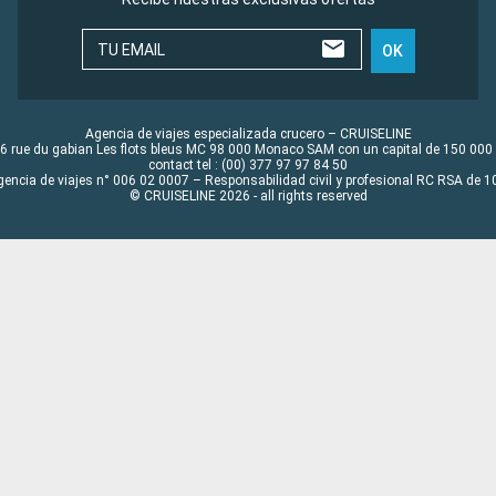
TU EMAIL
OK
Agencia de viajes especializada crucero – CRUISELINE
6 rue du gabian Les flots bleus MC 98 000 Monaco SAM con un capital de 150 000
contact tel : (00) 377 97 97 84 50
gencia de viajes n° 006 02 0007 – Responsabilidad civil y profesional RC RSA de
© CRUISELINE 2026 - all rights reserved