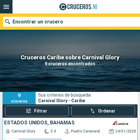
Encontrar un crucero
Nuestros destinos
Cruceros Caribe sobre Carnival Glory
9 cruceros encontrados
Fecha de salida
Puertos
Compañías
9
Sus criterios de búsqueda:
Buscar
Carnival Glory - Caribe
cruceros
Filtrar
Ordenar
ESTADOS UNIDOS, BAHAMAS
Carnival Glory
5 d
Puerto Canaveral
24/01/2028