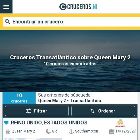
Encontrar un crucero
Nuestros destinos
Cruceros Transatlántico sobre Queen Mary 2
10 cruceros encontrados
Fecha de salida
Puertos
Compañías
10
Sus criterios de búsqueda:
Buscar
Queen Mary 2 - Transatlántico
cruceros
Filtrar
Ordenar
REINO UNIDO, ESTADOS UNIDOS
Queen Mary 2
8 d
Southampton
14/12/2027