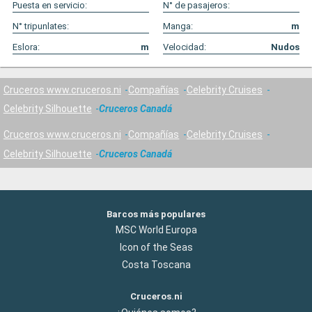
Puesta en servicio:
N° de pasajeros:
N° tripunlates:
Manga:
m
Eslora:
m
Velocidad:
Nudos
Cruceros www.cruceros.ni
Compañías
Celebrity Cruises
Celebrity Silhouette
Cruceros Canadá
Cruceros www.cruceros.ni
Compañías
Celebrity Cruises
Celebrity Silhouette
Cruceros Canadá
Barcos más populares
MSC World Europa
Icon of the Seas
Costa Toscana
Cruceros.ni