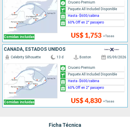
Crucero Premium
Paquete All Included Disponible
Hasta -$600/cabina
60% Off en 2° pasajero
US$ 1,753
+Tasas
Comidas incluidas
CANADÁ, ESTADOS UNIDOS
Celebrity Silhouette
13 d
Boston
05/09/2026
Crucero Premium
Paquete All Included Disponible
Hasta -$600/cabina
60% Off en 2° pasajero
US$ 4,830
+Tasas
Comidas incluidas
Ficha Técnica