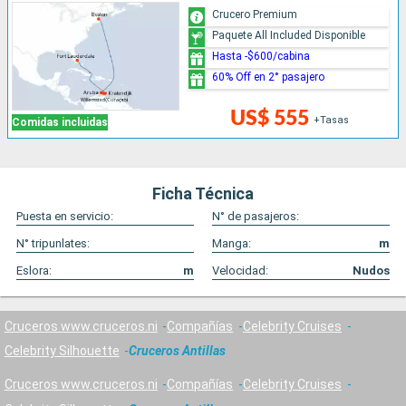
Crucero Premium
Paquete All Included Disponible
Hasta -$600/cabina
60% Off en 2° pasajero
US$ 555
+Tasas
Comidas incluidas
Ficha Técnica
Puesta en servicio:
N° de pasajeros:
N° tripunlates:
Manga:
m
Eslora:
m
Velocidad:
Nudos
Cruceros www.cruceros.ni
Compañías
Celebrity Cruises
Celebrity Silhouette
Cruceros Antillas
Cruceros www.cruceros.ni
Compañías
Celebrity Cruises