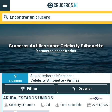
Encontrar un crucero
Nuestros destinos
Cruceros Antillas sobre Celebrity Silhouette
9 cruceros encontrados
Fecha de salida
Puertos
Compañías
9
Sus criterios de búsqueda:
Buscar
Celebrity Silhouette - Antillas
cruceros
Filtrar
Ordenar
ARUBA, ESTADOS UNIDOS
Celebrity Silhouette
9 d
Fort Lauderdale
27/11/2027