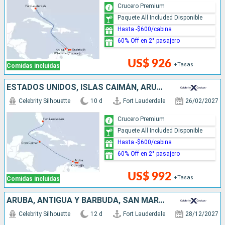
Crucero Premium
Paquete All Included Disponible
Hasta -$600/cabina
60% Off en 2° pasajero
US$ 926
+Tasas
Comidas incluidas
ESTADOS UNIDOS, ISLAS CAIMÁN, ARUBA
Celebrity Silhouette
10 d
Fort Lauderdale
26/02/2027
Crucero Premium
Paquete All Included Disponible
Hasta -$600/cabina
60% Off en 2° pasajero
US$ 992
+Tasas
Comidas incluidas
ARUBA, ANTIGUA Y BARBUDA, SAN MARTÍN, ESTADOS UNIDOS
Celebrity Silhouette
12 d
Fort Lauderdale
28/12/2027