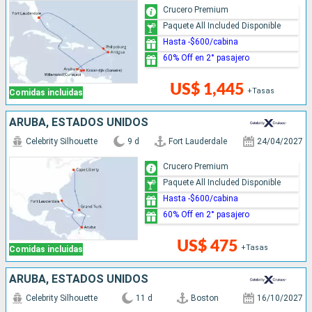
Crucero Premium
Paquete All Included Disponible
Hasta -$600/cabina
60% Off en 2° pasajero
US$ 1,445
+Tasas
Comidas incluidas
ARUBA, ESTADOS UNIDOS
Celebrity Silhouette
9 d
Fort Lauderdale
24/04/2027
Crucero Premium
Paquete All Included Disponible
Hasta -$600/cabina
60% Off en 2° pasajero
US$ 475
+Tasas
Comidas incluidas
ARUBA, ESTADOS UNIDOS
Celebrity Silhouette
11 d
Boston
16/10/2027