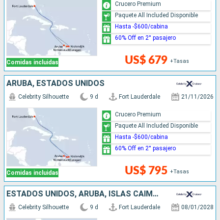
Crucero Premium
Paquete All Included Disponible
Hasta -$600/cabina
60% Off en 2° pasajero
US$ 679
+Tasas
Comidas incluidas
ARUBA, ESTADOS UNIDOS
Celebrity Silhouette
9 d
Fort Lauderdale
21/11/2026
Crucero Premium
Paquete All Included Disponible
Hasta -$600/cabina
60% Off en 2° pasajero
US$ 795
+Tasas
Comidas incluidas
ESTADOS UNIDOS, ARUBA, ISLAS CAIMÁN
Celebrity Silhouette
9 d
Fort Lauderdale
08/01/2028