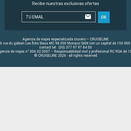
Recibe nuestras exclusivas ofertas
TU EMAIL
OK
Agencia de viajes especializada crucero – CRUISELINE
6 rue du gabian Les flots bleus MC 98 000 Monaco SAM con un capital de 150 000
contact tel : (00) 377 97 97 84 50
gencia de viajes n° 006 02 0007 – Responsabilidad civil y profesional RC RSA de
© CRUISELINE 2026 - all rights reserved