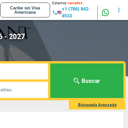
Estamos
cerrados
Caribe sin Visa
+1 (786) 842-
Americana
4533
6 - 2027
Buscar
añías
Búsqueda Avanzada