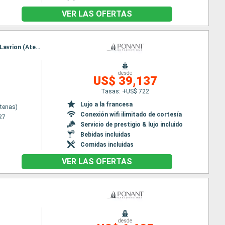
VER LAS OFERTAS
Itinerario : Lavrion (Atenas), polyaigos, Tinos, Livadi, Monemvasia, Merichas - Kytonos, Spetses, Lavrion (Atenas)
desde
US$ 39,137
Tasas: +US$ 722
Lujo a la francesa
Atenas)
Conexión wifi ilimitado de cortesía
27
Servicio de prestigio & lujo incluido
Bebidas incluidas
Comidas incluidas
VER LAS OFERTAS
desde