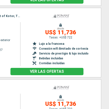
Itinerario : Dubrovnik, Mljet, Komiža, Vis, Stari Grad, Korkula, Dubrovnik, Sipan, Sailing the straight of Kotor, Tivat, Dubrovnik
desde
US$ 11,736
Tasas: +US$ 722
exterior
Lujo a la francesa
Conexión wifi ilimitado de cortesía
27
Servicio de prestigio & lujo incluido
Bebidas incluidas
Comidas incluidas
VER LAS OFERTAS
desde
US$ 11,736
Tasas: +US$ 722