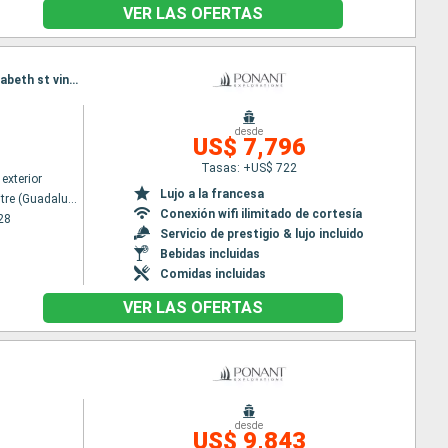
VER LAS OFERTAS
Itinerario : Pointe a pitre (Guadalupe), Anses d'Arlet, Tobago Cays, Isla Sandy, Soufriere, Port Elisabeth st vincent, Portsmouth ( La Dominique) , Marie Galante, Pointe a pitre (Guadalupe)
desde
US$ 7,796
Tasas: +US$ 722
exterior
Lujo a la francesa
Pointe a pitre (Guadalupe)
Conexión wifi ilimitado de cortesía
28
Servicio de prestigio & lujo incluido
Bebidas incluidas
Comidas incluidas
VER LAS OFERTAS
desde
US$ 9,843