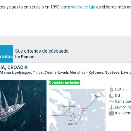
tes y puesto en servicio en 1990, este
velero de lujo
es el barco más a
Sus criterios de búsqueda:
rados
Le Ponant
ÍA, CROACIA
 (Atenas), polyaigos, Tinos, Cesme, Livadi, Merichas - Kytonos, Spetses, Lavri
Comidas incluidas
Le Ponant
8 d
Camarote 
Lavrion (
07/07/20