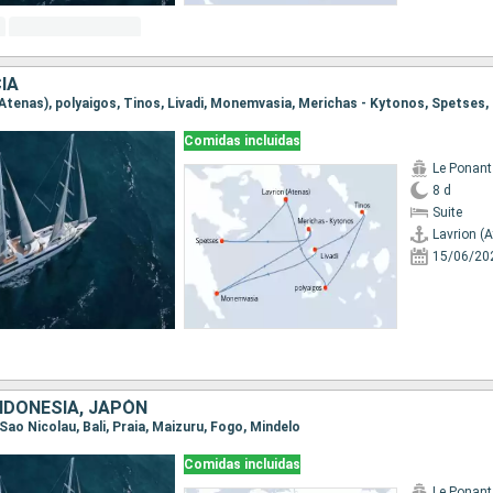
IA
Comidas incluidas
Le Ponant
8 d
Suite
Lavrion (
15/06/20
NDONESIA, JAPÓN
 Sao Nicolau, Bali, Praia, Maizuru, Fogo, Mindelo
Comidas incluidas
Le Ponant