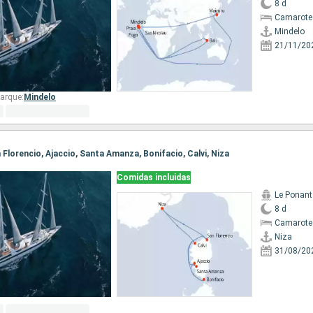
8 d
Camarote 
Mindelo
21/11/20
arque:
Mindelo
an Florencio, Ajaccio, Santa Amanza, Bonifacio, Calvi, Niza
Comidas incluidas
Le Ponant
8 d
Camarote 
Niza
31/08/20