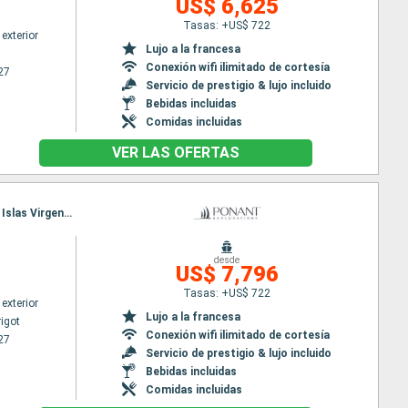
US$ 6,625
Tasas: +US$ 722
exterior
Lujo a la francesa
Conexión wifi ilimitado de cortesía
27
Servicio de prestigio & lujo incluido
Bebidas incluidas
Comidas incluidas
VER LAS OFERTAS
Itinerario : Bahia Marigot, Isla Sandy, Spanish Town, Île de Cooper, Norman Island, Jost Van Dyke, Islas Virgenes, Dog Island, Bahia Marigot
desde
US$ 7,796
Tasas: +US$ 722
exterior
Lujo a la francesa
igot
Conexión wifi ilimitado de cortesía
27
Servicio de prestigio & lujo incluido
Bebidas incluidas
Comidas incluidas