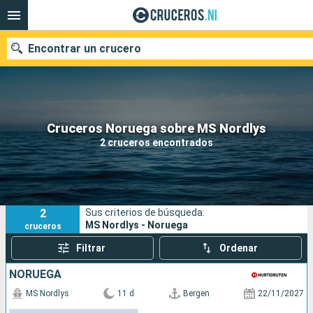
Encontrar un crucero
Nuestros destinos
Cruceros Noruega sobre MS Nordlys
2 cruceros encontrados
Fecha de salida
Puertos
Compañías
2
Sus criterios de búsqueda:
Buscar
MS Nordlys - Noruega
cruceros
Filtrar
Ordenar
NORUEGA
MS Nordlys
11 d
Bergen
22/11/2027