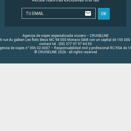
Recibe nuestras exclusivas ofertas
TU EMAIL
OK
Agencia de viajes especializada crucero – CRUISELINE
6 rue du gabian Les flots bleus MC 98 000 Monaco SAM con un capital de 150 000
contact tel : (00) 377 97 97 84 50
gencia de viajes n° 006 02 0007 – Responsabilidad civil y profesional RC RSA de
© CRUISELINE 2026 - all rights reserved